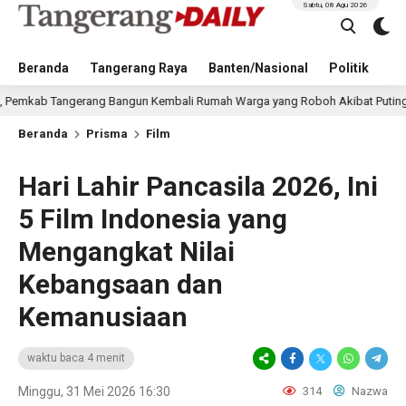
Sabtu, 08 Agu 2026
Beranda
Tangerang Raya
Banten/Nasional
Politik
Pe
ang Bangun Kembali Rumah Warga yang Roboh Akibat Puting Beliung
Beranda
Prisma
Film
Hari Lahir Pancasila 2026, Ini
5 Film Indonesia yang
Mengangkat Nilai
Kebangsaan dan
Kemanusiaan
waktu baca 4 menit
Minggu, 31 Mei 2026 16:30
314
Nazwa