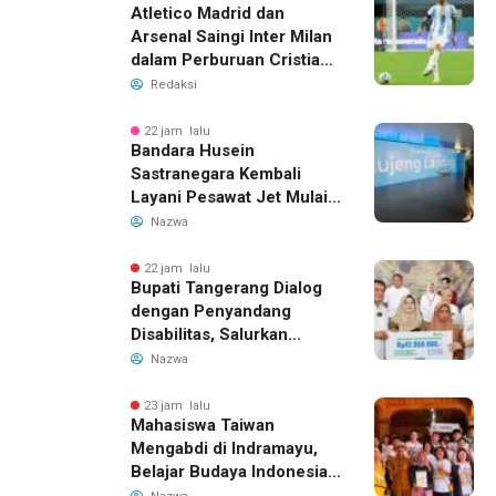
Atletico Madrid dan
Arsenal Saingi Inter Milan
dalam Perburuan Cristian
Romero, Transfer Bek
Redaksi
Tottenham Memanas
22 jam lalu
Bandara Husein
Sastranegara Kembali
Layani Pesawat Jet Mulai
14 Agustus 2026, Garuda
Nazwa
Indonesia Buka Rute
Bandung-Denpasar
22 jam lalu
Bupati Tangerang Dialog
dengan Penyandang
Disabilitas, Salurkan
Bantuan dan Tampung
Nazwa
Aspirasi
23 jam lalu
Mahasiswa Taiwan
Mengabdi di Indramayu,
Belajar Budaya Indonesia
dan Edukasi Pekerja