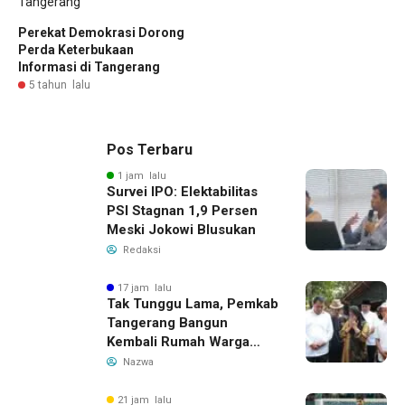
Perekat Demokrasi Dorong
Perda Keterbukaan
Informasi di Tangerang
5 tahun lalu
Pos Terbaru
1 jam lalu
Survei IPO: Elektabilitas
PSI Stagnan 1,9 Persen
Meski Jokowi Blusukan
Redaksi
17 jam lalu
Tak Tunggu Lama, Pemkab
Tangerang Bangun
Kembali Rumah Warga
yang Roboh Akibat Puting
Nazwa
Beliung
21 jam lalu