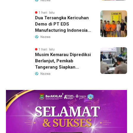
Nazwa
Migran
1 hari lalu
Dua Tersangka Kericuhan
Demo di PT EDS
Manufacturing Indonesia
Ditahan, Polda Banten
Nazwa
Ungkap Motif Perebutan
Pengelolaan Limbah
1 hari lalu
Musim Kemarau Diprediksi
Berlanjut, Pemkab
Tangerang Siapkan
Langkah Antisipasi Krisis
Nazwa
Air Bersih