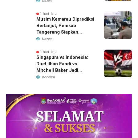
Ditahan, Polda Banten
Nazwa
Ungkap Motif Perebutan
Pengelolaan Limbah
1 hari lalu
Musim Kemarau Diprediksi
Berlanjut, Pemkab
Tangerang Siapkan
Langkah Antisipasi Krisis
Nazwa
Air Bersih
1 hari lalu
Singapura vs Indonesia:
Duel Ilhan Fandi vs
Mitchell Baker Jadi
Sorotan di Piala AFF 2026
Redaksi