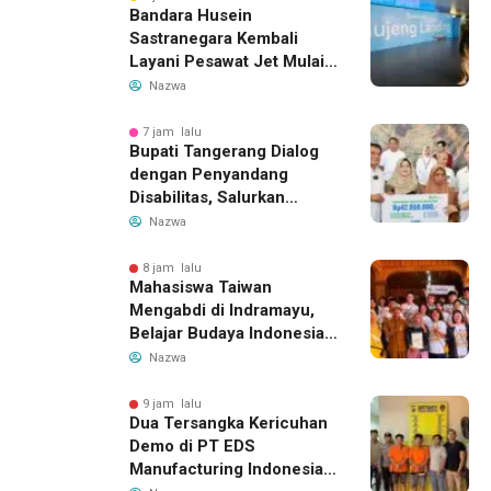
Bandara Husein
Sastranegara Kembali
Layani Pesawat Jet Mulai
14 Agustus 2026, Garuda
Nazwa
Indonesia Buka Rute
Bandung-Denpasar
7 jam lalu
Bupati Tangerang Dialog
dengan Penyandang
Disabilitas, Salurkan
Bantuan dan Tampung
Nazwa
Aspirasi
8 jam lalu
Mahasiswa Taiwan
Mengabdi di Indramayu,
Belajar Budaya Indonesia
dan Edukasi Pekerja
Nazwa
Migran
9 jam lalu
Dua Tersangka Kericuhan
Demo di PT EDS
Manufacturing Indonesia