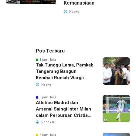
Kemanusiaan
Nazwa
Pos Terbaru
1 jam lalu
Tak Tunggu Lama, Pemkab
Tangerang Bangun
Kembali Rumah Warga
yang Roboh Akibat Puting
Nazwa
Beliung
5 jam lalu
Atletico Madrid dan
Arsenal Saingi Inter Milan
dalam Perburuan Cristian
Romero, Transfer Bek
Redaksi
Tottenham Memanas
6 jam lalu