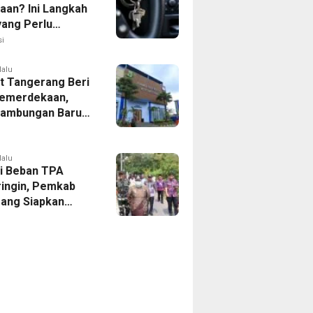
aan? Ini Langkah
yang Perlu
kan
i
lalu
 Tangerang Beri
emerdekaan,
Sambungan Baru
rsih Dipangkas
p237 Ribu
lalu
i Beban TPA
ringin, Pemkab
ang Siapkan
Baru di Tigaraksa