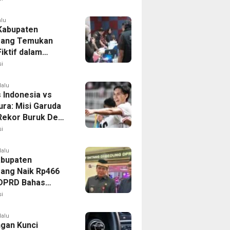
alu
 Kabupaten
rang Temukan
iktif dalam
ikan Dana BOP
i
lalu
 Indonesia vs
ura: Misi Garuda
 Rekor Buruk Demi
emifinal Piala AFF
i
lalu
bupaten
ang Naik Rp466
, DPRD Bahas
ahan KUA-PPAS
i
lalu
ngan Kunci