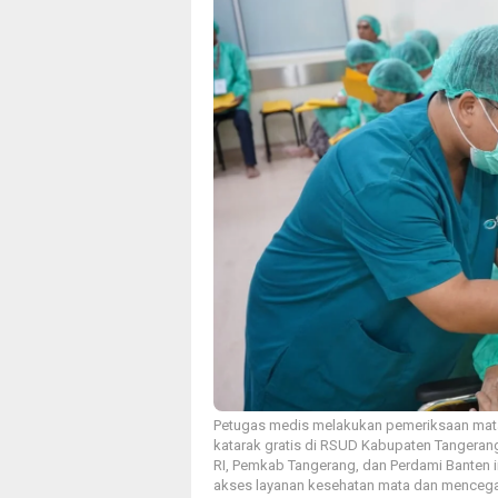
Petugas medis melakukan pemeriksaan mata 
katarak gratis di RSUD Kabupaten Tangeran
RI, Pemkab Tangerang, dan Perdami Banten
akses layanan kesehatan mata dan mencegah 