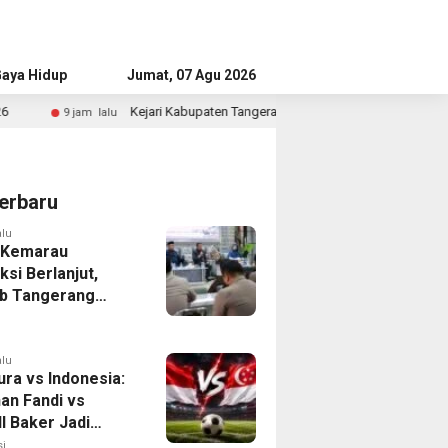
aya Hidup
Advertorial
Jumat, 07 Agu 2026
Kejari Kabupaten Tangerang Temukan Siswa Fiktif dalam Penyidikan Dana
u
erbaru
alu
 Kemarau
ksi Berlanjut,
b Tangerang
n Langkah
asi Krisis Air
alu
ura vs Indonesia:
han Fandi vs
l Baker Jadi
 di Piala AFF
i