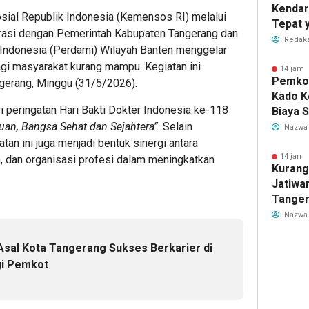
Kendar
sial Republik Indonesia (Kemensos RI) melalui
Tepat 
orasi dengan Pemerintah Kabupaten Tangerang dan
Dilaku
Redaks
Indonesia (Perdami) Wilayah Banten menggelar
bagi masyarakat kurang mampu. Kegiatan ini
14 jam 
Pemkot
gerang, Minggu (31/5/2026).
Kado K
i peringatan Hari Bakti Dokter Indonesia ke-118
Biaya 
uan, Bangsa Sehat dan Sejahtera”
. Selain
Air Be
Nazwa
Jadi R
an ini juga menjadi bentuk sinergi antara
14 jam 
, dan organisasi profesi dalam meningkatkan
Kurang
Jatiwa
Tanger
TPS3R 
Nazwa
Asal Kota Tangerang Sukses Berkarier di
gi Pemkot