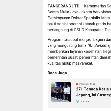
TANGERANG | TD
– Kementerian So
Sentra Mulia Jaya Jakarta berkolab
Perhimpunan Dokter Spesialis Mata 
bakti sosial operasi katarak gratis 
berlangsung di RSUD Kabupaten Tan
Program tersebut menjadi bagian dar
yang mengusung tema
“IDI Berkemaj
memberikan layanan kesehatan, kegiat
pemerintah pusat, pemerintah daerah
kualitas hidup masyarakat.
Baca Juga
2 bulan lalu
271 Tenaga Kerja 
Jepang, Ini Strate
Nazwa