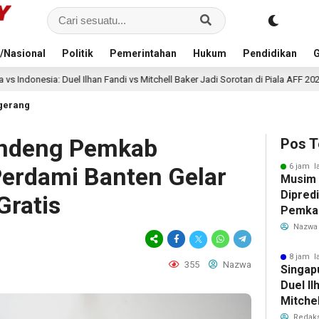
/Nasional
Politik
Pemerintahan
Hukum
Pendidikan
G
Ilhan Fandi vs Mitchell Baker Jadi Sorotan di Piala AFF 2026
9 jam lal
gerang
andeng Pemkab
Pos T
6 jam l
erdami Banten Gelar
Musim
Dipredi
Gratis
Pemka
Siapka
Nazwa
Antisip
Bersih
8 jam l
355
Nazwa
Singap
Duel Il
Mitchel
Sorotan
Redaks