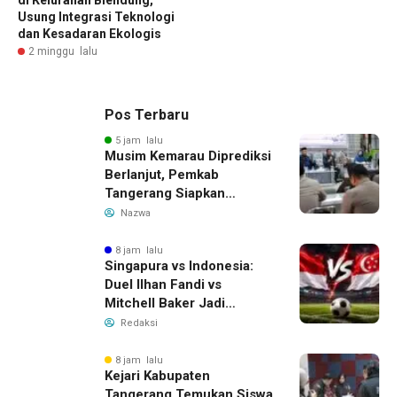
Usung Integrasi Teknologi
dan Kesadaran Ekologis
2 minggu lalu
Pos Terbaru
5 jam lalu
Musim Kemarau Diprediksi
Berlanjut, Pemkab
Tangerang Siapkan
Langkah Antisipasi Krisis
Nazwa
Air Bersih
8 jam lalu
Singapura vs Indonesia:
Duel Ilhan Fandi vs
Mitchell Baker Jadi
Sorotan di Piala AFF 2026
Redaksi
8 jam lalu
Kejari Kabupaten
Tangerang Temukan Siswa