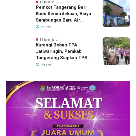
13 jam lalu
Pemkot Tangerang Beri
Kado Kemerdekaan, Biaya
Sambungan Baru Air
Bersih Dipangkas Jadi
Nazwa
Rp237 Ribu
14 jam lalu
Kurangi Beban TPA
Jatiwaringin, Pemkab
Tangerang Siapkan TPS3R
Baru di Tigaraksa
Nazwa