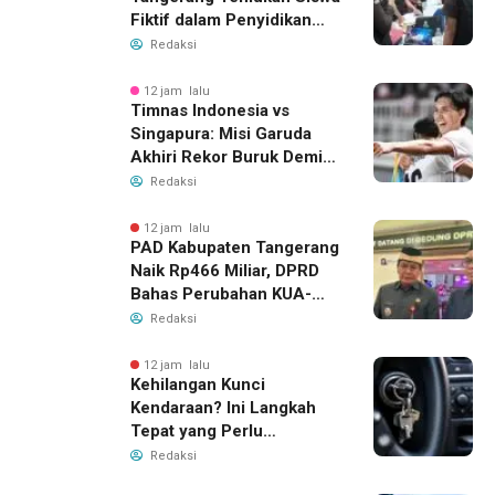
Fiktif dalam Penyidikan
Dana BOP PKBM
Redaksi
12 jam lalu
Timnas Indonesia vs
Singapura: Misi Garuda
Akhiri Rekor Buruk Demi
Tiket Semifinal Piala AFF
Redaksi
2026
12 jam lalu
PAD Kabupaten Tangerang
Naik Rp466 Miliar, DPRD
Bahas Perubahan KUA-
PPAS 2026
Redaksi
12 jam lalu
Kehilangan Kunci
Kendaraan? Ini Langkah
Tepat yang Perlu
Dilakukan
Redaksi