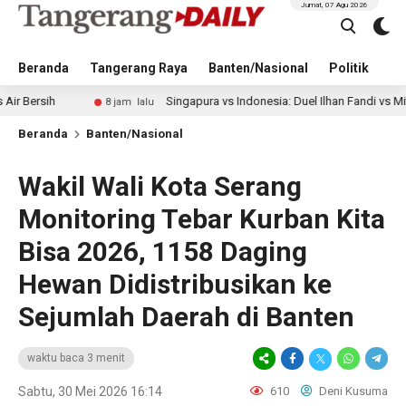
Jumat, 07 Agu 2026
Beranda
Tangerang Raya
Banten/Nasional
Politik
Pe
Singapura vs Indonesia: Duel Ilhan Fandi vs Mitchell Baker 
8 jam lalu
Beranda
Banten/Nasional
Wakil Wali Kota Serang
Monitoring Tebar Kurban Kita
Bisa 2026, 1158 Daging
Hewan Didistribusikan ke
Sejumlah Daerah di Banten
waktu baca 3 menit
Sabtu, 30 Mei 2026 16:14
610
Deni Kusuma