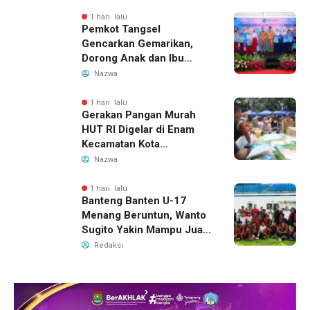
1 hari lalu
Pemkot Tangsel
Gencarkan Gemarikan,
Dorong Anak dan Ibu
Hamil Penuhi Protein
Nazwa
Hewani
1 hari lalu
Gerakan Pangan Murah
HUT RI Digelar di Enam
Kecamatan Kota
Tangerang, Catat
Nazwa
Jadwalnya
1 hari lalu
Banteng Banten U-17
Menang Beruntun, Wanto
Sugito Yakin Mampu Juara
Soekarno Cup 2026
Redaksi