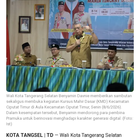
Wali Kota Tangerang Selatan Benyamin Davnie memberikan sambutan
sekaligus membuka kegiatan Kursus Mahir Dasar (KMD) Kecamatan
Ciputat Timur di Aula Kecamatan Ciputat Timur, Senin (8/6/2026).
Dalam kesempatan tersebut, Benyamin mendorong para pembina
Pramuka untuk berinovasi menghadapi karakter generasi digital. (Foto:
Ist)
KOTA TANGSEL | TD
— Wali Kota Tangerang Selatan