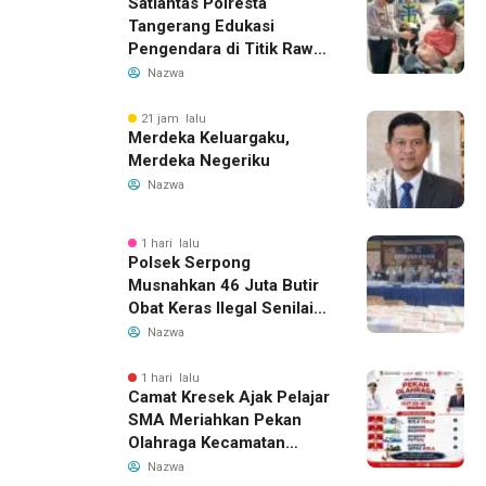
Satlantas Polresta
Tangerang Edukasi
Pengendara di Titik Rawan
Kecelakaan Lewat
Nazwa
Program Si Caka
21 jam lalu
Merdeka Keluargaku,
Merdeka Negeriku
Nazwa
1 hari lalu
Polsek Serpong
Musnahkan 46 Juta Butir
Obat Keras Ilegal Senilai
Rp230 Miliar
Nazwa
1 hari lalu
Camat Kresek Ajak Pelajar
SMA Meriahkan Pekan
Olahraga Kecamatan
Kresek 2026
Nazwa