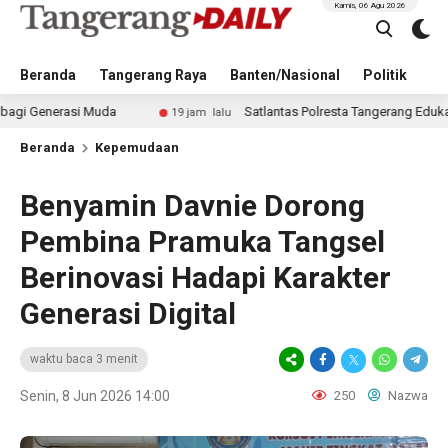
Kamis, 06 Agu 2026
Beranda
Tangerang Raya
Banten/Nasional
Politik
Pe
i Muda
Satlantas Polresta Tangerang Edukasi Pengendar
19 jam lalu
Beranda
Kepemudaan
Benyamin Davnie Dorong
Pembina Pramuka Tangsel
Berinovasi Hadapi Karakter
Generasi Digital
waktu baca 3 menit
Senin, 8 Jun 2026 14:00
250
Nazwa