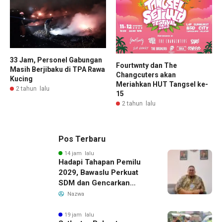
33 Jam, Personel Gabungan
Fourtwnty dan The
Masih Berjibaku di TPA Rawa
Changcuters akan
Kucing
Meriahkan HUT Tangsel ke-
2 tahun lalu
15
2 tahun lalu
Pos Terbaru
14 jam lalu
Hadapi Tahapan Pemilu
2029, Bawaslu Perkuat
SDM dan Gencarkan
Pendidikan Demokrasi
Nazwa
bagi Generasi Muda
19 jam lalu