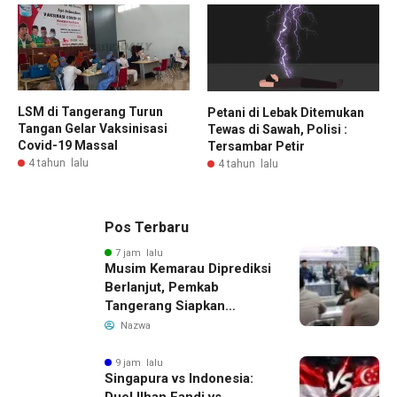
LSM di Tangerang Turun
Petani di Lebak Ditemukan
Tangan Gelar Vaksinisasi
Tewas di Sawah, Polisi :
Covid-19 Massal
Tersambar Petir
4 tahun lalu
4 tahun lalu
Pos Terbaru
7 jam lalu
Musim Kemarau Diprediksi
Berlanjut, Pemkab
Tangerang Siapkan
Langkah Antisipasi Krisis
Nazwa
Air Bersih
9 jam lalu
Singapura vs Indonesia:
Duel Ilhan Fandi vs