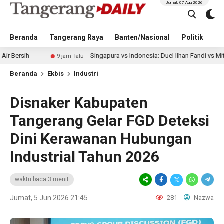
Jumat, 07 Agu 2026
Beranda
Tangerang Raya
Banten/Nasional
Politik
Pe
Singapura vs Indonesia: Duel Ilhan Fandi vs Mitchell Baker 
9 jam lalu
Beranda
Ekbis
Industri
Disnaker Kabupaten
Tangerang Gelar FGD Deteksi
Dini Kerawanan Hubungan
Industrial Tahun 2026
waktu baca 3 menit
Jumat, 5 Jun 2026 21:45
281
Nazwa