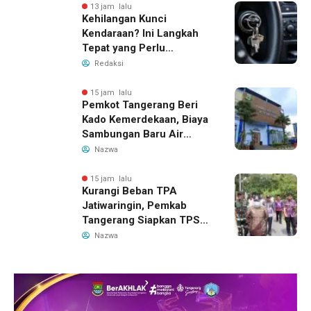
13 jam lalu
Kehilangan Kunci
Kendaraan? Ini Langkah
Tepat yang Perlu
Dilakukan
Redaksi
15 jam lalu
Pemkot Tangerang Beri
Kado Kemerdekaan, Biaya
Sambungan Baru Air
Bersih Dipangkas Jadi
Nazwa
Rp237 Ribu
15 jam lalu
Kurangi Beban TPA
Jatiwaringin, Pemkab
Tangerang Siapkan TPS3R
Baru di Tigaraksa
Nazwa