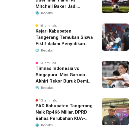
Mitchell Baker Jadi
Sorotan di Piala AFF 2026
Redaksi
10 jam lalu
Kejari Kabupaten
Tangerang Temukan Siswa
Fiktif dalam Penyidikan
Dana BOP PKBM
Redaksi
13 jam lalu
Timnas Indonesia vs
Singapura: Misi Garuda
Akhiri Rekor Buruk Demi
Tiket Semifinal Piala AFF
Redaksi
2026
13 jam lalu
PAD Kabupaten Tangerang
Naik Rp466 Miliar, DPRD
Bahas Perubahan KUA-
PPAS 2026
Redaksi