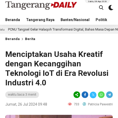
Sabtu, 08 Agu 2026
Beranda
Tangerang Raya
Banten/Nasional
Politik
Pe
gsel Gelar Halaqoh Transformasi Digital, Bahas Masa Depan NU di Era Disru
Beranda
Berita
Menciptakan Usaha Kreatif
dengan Kecanggihan
Teknologi IoT di Era Revolusi
Industri 4.0
waktu baca 3 menit
Jumat, 26 Jul 2024 09:48
733
Patricia Pawestri