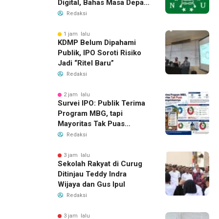
Digital, Bahas Masa Depan
NU di Era Disrupsi
Redaksi
1 jam lalu
KDMP Belum Dipahami
Publik, IPO Soroti Risiko
Jadi “Ritel Baru”
Redaksi
2 jam lalu
Survei IPO: Publik Terima
Program MBG, tapi
Mayoritas Tak Puas
dengan Pengelolaannya
Redaksi
3 jam lalu
Sekolah Rakyat di Curug
Ditinjau Teddy Indra
Wijaya dan Gus Ipul
Redaksi
3 jam lalu