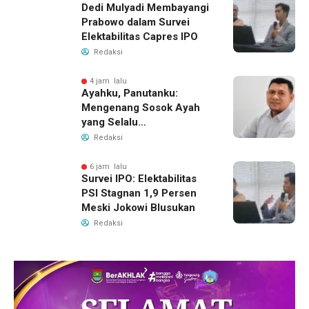
Dedi Mulyadi Membayangi
Prabowo dalam Survei
Elektabilitas Capres IPO
Redaksi
4 jam lalu
Ayahku, Panutanku:
Mengenang Sosok Ayah
yang Selalu
Membersamaiku
Redaksi
6 jam lalu
Survei IPO: Elektabilitas
PSI Stagnan 1,9 Persen
Meski Jokowi Blusukan
Redaksi