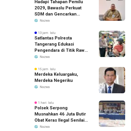
Hadapi Tahapan Pemilu
2029, Bawaslu Perkuat
SDM dan Gencarkan
Pendidikan Demokrasi
Nazwa
bagi Generasi Muda
13 jam lalu
Satlantas Polresta
Tangerang Edukasi
Pengendara di Titik Rawan
Kecelakaan Lewat
Nazwa
Program Si Caka
15 jam lalu
Merdeka Keluargaku,
Merdeka Negeriku
Nazwa
1 hari lalu
Polsek Serpong
Musnahkan 46 Juta Butir
Obat Keras Ilegal Senilai
Rp230 Miliar
Nazwa