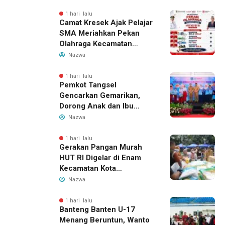
1 hari lalu
Camat Kresek Ajak Pelajar
SMA Meriahkan Pekan
Olahraga Kecamatan
Kresek 2026
Nazwa
1 hari lalu
Pemkot Tangsel
Gencarkan Gemarikan,
Dorong Anak dan Ibu
Hamil Penuhi Protein
Nazwa
Hewani
1 hari lalu
Gerakan Pangan Murah
HUT RI Digelar di Enam
Kecamatan Kota
Tangerang, Catat
Nazwa
Jadwalnya
1 hari lalu
Banteng Banten U-17
Menang Beruntun, Wanto