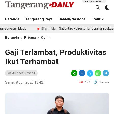
Kamis, 06 Agu 2026
Beranda
Tangerang Raya
Banten/Nasional
Politik
Pe
Muda
Satlantas Polresta Tangerang Edukasi Pengendara 
13 jam lalu
Beranda
Prisma
Opini
Gaji Terlambat, Produktivitas
Ikut Terhambat
waktu baca 5 menit
Senin, 8 Jun 2026 13:42
141
Nazwa