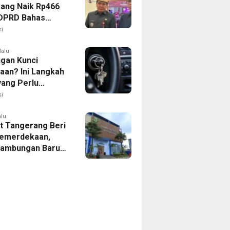
ang Naik Rp466
, DPRD Bahas
ahan KUA-PPAS
i
lalu
ngan Kunci
aan? Ini Langkah
yang Perlu
kan
i
alu
 Tangerang Beri
emerdekaan,
Sambungan Baru
rsih Dipangkas
p237 Ribu