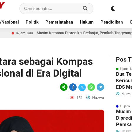
/Nasional
Politik
Pemerintahan
Hukum
Pendidikan
G
im Kemarau Diprediksi Berlanjut, Pemkab Tangerang Siapkan Langkah Antisipa
ara sebagai Kompas
Pos T
1 jam l
onal di Era Digital
Dua Te
Kericu
EDS Ma
Indones
Nazwa
151
Nazwa
Banten
Perebu
16 jam 
Musim
Limbah
Dipredi
Pemka
Siapka
Nazwa