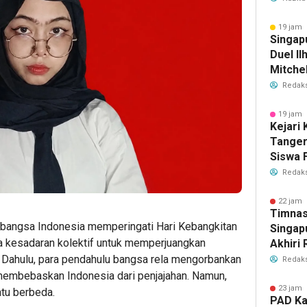
Antisip
Bersih
19 jam 
Singap
Duel Il
Mitchel
Sorotan
Redaks
2026
19 jam 
Kejari
Tange
Siswa F
Penyid
Redaks
PKBM
22 jam 
Timnas
, bangsa Indonesia memperingati Hari Kebangkitan
Singap
 kesadaran kolektif untuk memperjuangkan
Akhiri
Tiket S
Dahulu, para pendahulu bangsa rela mengorbankan
Redaks
2026
 membebaskan Indonesia dari penjajahan. Namun,
23 jam 
ntu berbeda.
PAD Ka