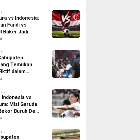
asi Krisis Air
lalu
ura vs Indonesia:
han Fandi vs
l Baker Jadi
 di Piala AFF
i
lalu
 Kabupaten
rang Temukan
iktif dalam
ikan Dana BOP
i
lalu
 Indonesia vs
ura: Misi Garuda
 Rekor Buruk Demi
emifinal Piala AFF
i
lalu
bupaten