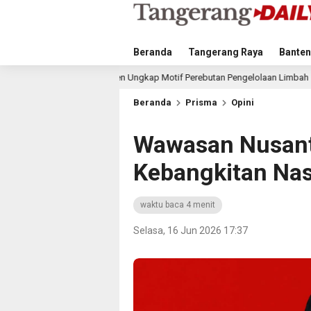
Beranda
Tangerang Raya
Banten
 Banten Ungkap Motif Perebutan Pengelolaan Limbah
Mus
16 jam lalu
Beranda
Prisma
Opini
Wawasan Nusant
Kebangkitan Nasi
waktu baca 4 menit
Selasa, 16 Jun 2026 17:37