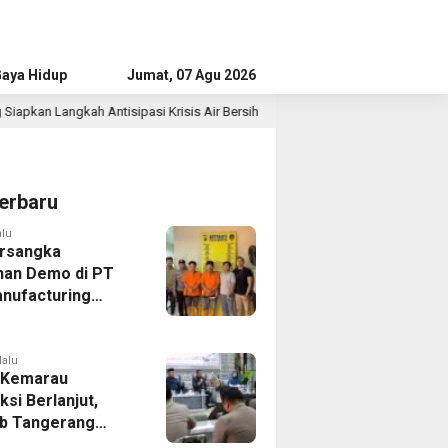
aya Hidup
Advertorial
Jumat, 07 Agu 2026
si Krisis Air Bersih
Singapura vs Indonesia: Duel Ilhan 
19 jam lalu
erbaru
alu
rsangka
han Demo di PT
nufacturing
ia Ditahan, Polda
 Ungkap Motif
tan Pengelolaan
lalu
 Kemarau
ksi Berlanjut,
b Tangerang
n Langkah