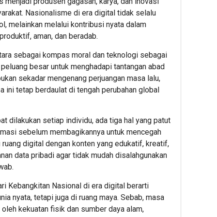
us menjadi produsen gagasan, karya, dan inovasi
akat. Nasionalisme di era digital tidak selalu
ol, melainkan melalui kontribusi nyata dalam
produktif, aman, dan beradab.
ra sebagai kompas moral dan teknologi sebagai
i peluang besar untuk menghadapi tantangan abad
i bukan sekadar mengenang perjuangan masa lalu,
 ini tetap berdaulat di tengah perubahan global
 dilakukan setiap individu, ada tiga hal yang patut
formasi sebelum membagikannya untuk mencegah
uang digital dengan konten yang edukatif, kreatif,
anan data pribadi agar tidak mudah disalahgunakan
wab.
 Kebangkitan Nasional di era digital berarti
ia nyata, tetapi juga di ruang maya. Sebab, masa
 oleh kekuatan fisik dan sumber daya alam,