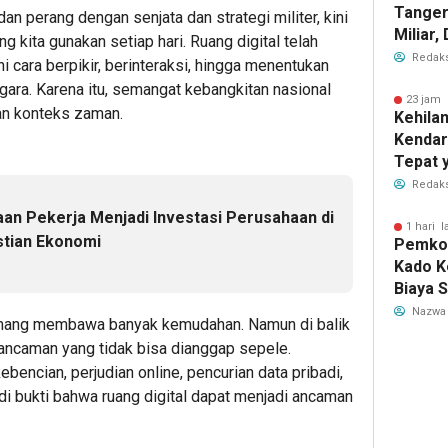
Tanger
an perang dengan senjata dan strategi militer, kini
Miliar
g kita gunakan setiap hari. Ruang digital telah
Perub
Redaks
 cara berpikir, berinteraksi, hingga menentukan
2026
ara. Karena itu, semangat kebangkitan nasional
23 jam 
an konteks zaman.
Kehila
Kendar
Tepat 
Dilaku
Redaks
aan Pekerja Menjadi Investasi Perusahaan di
1 hari l
stian Ekonomi
Pemkot
Kado K
Biaya 
Air Be
Nazwa
emang membawa banyak kemudahan. Namun di balik
Jadi R
 ancaman yang tidak bisa dianggap sepele.
bencian, perjudian online, pencurian data pribadi,
di bukti bahwa ruang digital dapat menjadi ancaman