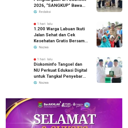
2026, “SANGKUP” Bawa
Pulang Juara 2 Grup
Redaksi
Teater Terbaik
1 hari lalu
1.200 Warga Labuan Ikuti
Jalan Sehat dan Cek
Kesehatan Gratis Bersama
Gubernur Banten
Nazwa
1 hari lalu
Diskominfo Tangsel dan
NU Perkuat Edukasi Digital
untuk Tangkal Penyebaran
Hoaks
Nazwa