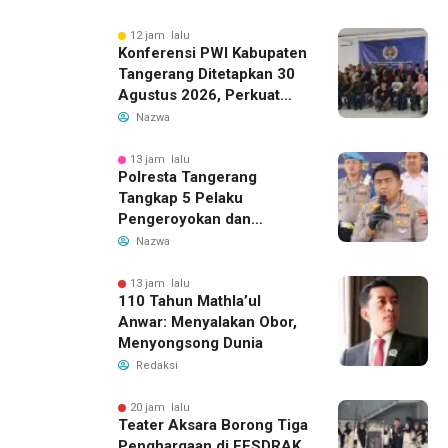
12 jam lalu
Konferensi PWI Kabupaten
Tangerang Ditetapkan 30
Agustus 2026, Perkuat
Demokrasi dan Soliditas
Nazwa
13 jam lalu
Polresta Tangerang
Tangkap 5 Pelaku
Pengeroyokan dan
Kekerasan Seksual di
Nazwa
Panongan
13 jam lalu
110 Tahun Mathla’ul
Anwar: Menyalakan Obor,
Menyongsong Dunia
Redaksi
20 jam lalu
Teater Aksara Borong Tiga
Penghargaan di FESDRAK