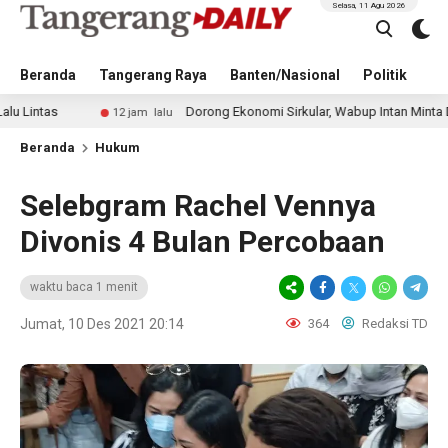
Selasa, 11 Agu 2026
Beranda
Tangerang Raya
Banten/Nasional
Politik
Pe
Dorong Ekonomi Sirkular, Wabup Intan Minta Dunia Usah
12 jam lalu
Beranda
Hukum
Selebgram Rachel Vennya
Divonis 4 Bulan Percobaan
waktu baca 1 menit
Jumat, 10 Des 2021 20:14
364
Redaksi TD