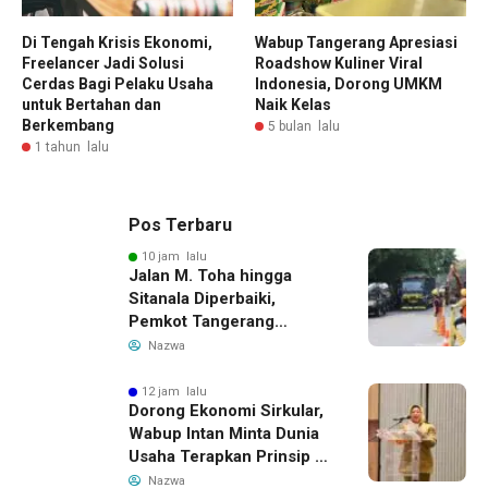
Di Tengah Krisis Ekonomi,
Wabup Tangerang Apresiasi
Freelancer Jadi Solusi
Roadshow Kuliner Viral
Cerdas Bagi Pelaku Usaha
Indonesia, Dorong UMKM
untuk Bertahan dan
Naik Kelas
Berkembang
5 bulan lalu
1 tahun lalu
Pos Terbaru
10 jam lalu
Jalan M. Toha hingga
Sitanala Diperbaiki,
Pemkot Tangerang
Siapkan Rekayasa Lalu
Nazwa
Lintas
12 jam lalu
Dorong Ekonomi Sirkular,
Wabup Intan Minta Dunia
Usaha Terapkan Prinsip 3R
dalam Pengelolaan Limbah
Nazwa