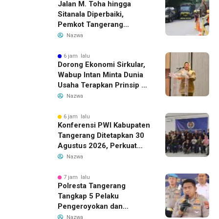
Jalan M. Toha hingga
Sitanala Diperbaiki,
Pemkot Tangerang
Siapkan Rekayasa Lalu
Nazwa
Lintas
6 jam lalu
Dorong Ekonomi Sirkular,
Wabup Intan Minta Dunia
Usaha Terapkan Prinsip 3R
dalam Pengelolaan Limbah
Nazwa
6 jam lalu
Konferensi PWI Kabupaten
Tangerang Ditetapkan 30
Agustus 2026, Perkuat
Demokrasi dan Soliditas
Nazwa
7 jam lalu
Polresta Tangerang
Tangkap 5 Pelaku
Pengeroyokan dan
Kekerasan Seksual di
Nazwa