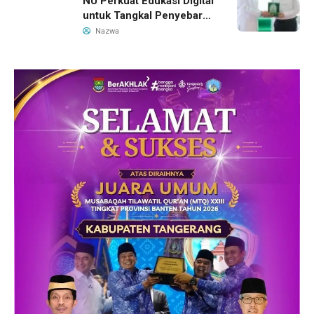
NU Perkuat Edukasi Digital
untuk Tangkal Penyebaran
Hoaks
Nazwa