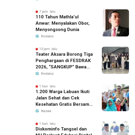
Panongan
7 jam lalu
110 Tahun Mathla’ul
Anwar: Menyalakan Obor,
Menyongsong Dunia
Redaksi
13 jam lalu
Teater Aksara Borong Tiga
Penghargaan di FESDRAK
2026, “SANGKUP” Bawa
Pulang Juara 2 Grup
Redaksi
Teater Terbaik
1 hari lalu
1.200 Warga Labuan Ikuti
Jalan Sehat dan Cek
Kesehatan Gratis Bersama
Gubernur Banten
Nazwa
1 hari lalu
Diskominfo Tangsel dan