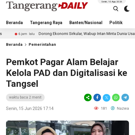
Senin, 10 Agu 2026
Beranda
Tangerang Raya
Banten/Nasional
Politik
Pe
Dorong Ekonomi Sirkular, Wabup Intan Minta Dunia Usaha Terapkan 
jam lalu
Beranda
Pemerintahan
Pemkot Pagar Alam Belajar
Kelola PAD dan Digitalisasi ke
Tangsel
waktu baca 2 menit
Senin, 15 Jun 2026 17:14
181
Nazwa