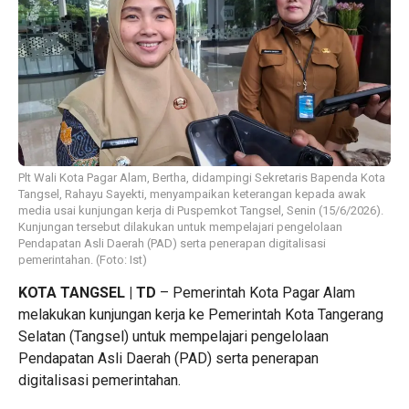
Plt Wali Kota Pagar Alam, Bertha, didampingi Sekretaris Bapenda Kota
Tangsel, Rahayu Sayekti, menyampaikan keterangan kepada awak
media usai kunjungan kerja di Puspemkot Tangsel, Senin (15/6/2026).
Kunjungan tersebut dilakukan untuk mempelajari pengelolaan
Pendapatan Asli Daerah (PAD) serta penerapan digitalisasi
pemerintahan. (Foto: Ist)
KOTA TANGSEL | TD
– Pemerintah Kota Pagar Alam
melakukan kunjungan kerja ke Pemerintah Kota Tangerang
Selatan (Tangsel) untuk mempelajari pengelolaan
Pendapatan Asli Daerah (PAD) serta penerapan
digitalisasi pemerintahan.