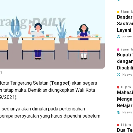
Transf
Meman
8 jam l
Bandar
Sastra
Layani
Mulai 
Nazwa
Garuda
Rute B
9 jam l
Bupati
dengan
Disabil
y)
Bantua
Nazwa
Aspira
ota Tangerang Selatan (
Tangsel
) akan segera
10 jam 
n tatap muka. Demikian diungkapkan Wali Kota
Mahasi
9/2021).
Mengab
Belaja
u sedianya akan dimulai pada pertengahan
dan Ed
Nazwa
berapa persyaratan yang harus dipenuhi sebelum
Migran
11 jam 
Dua Te