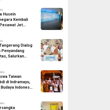
er Bek Tottenham
as
alu
a Husein
negara Kembali
 Pesawat Jet
14 Agustus 2026,
 Indonesia Buka
andung-Denpasar
alu
 Tangerang Dialog
 Penyandang
itas, Salurkan
n dan Tampung
si
lalu
swa Taiwan
di di Indramayu,
r Budaya Indonesia
ukasi Pekerja
lalu
rsangka