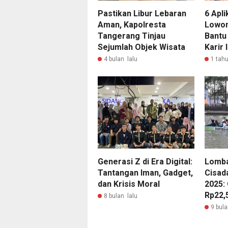
Pastikan Libur Lebaran
6 Apli
Aman, Kapolresta
Lowon
Tangerang Tinjau
Bantu
Sejumlah Objek Wisata
Karir 
4 bulan lalu
1 tahu
Generasi Z di Era Digital:
Lomba
Tantangan Iman, Gadget,
Cisada
dan Krisis Moral
2025: 
Rp22,5
8 bulan lalu
9 bula