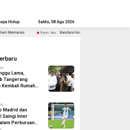
aya Hidup
Advertorial
Sabtu, 08 Agu 2026
Bandara Husein Sastranegara Kembali Layani Pesawat Jet Mulai 14 Ag
 lalu
erbaru
alu
nggu Lama,
b Tangerang
 Kembali Rumah
yang Roboh
Puting Beliung
alu
co Madrid dan
 Saingi Inter
dalam Perburuan
an Romero,
i