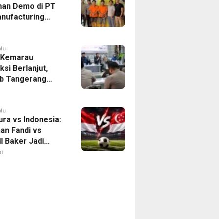
han Demo di PT
nufacturing
ia Ditahan, Polda
 Ungkap Motif
tan Pengelolaan
alu
 Kemarau
ksi Berlanjut,
b Tangerang
n Langkah
asi Krisis Air
alu
ura vs Indonesia:
han Fandi vs
l Baker Jadi
 di Piala AFF
i