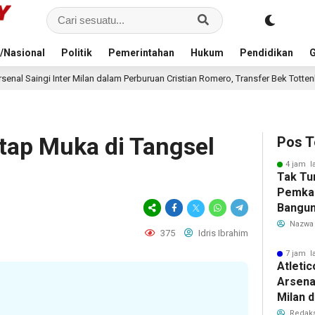
/Nasional
Politik
Pemerintahan
Hukum
Pendidikan
G
lam Perburuan Cristian Romero, Transfer Bek Tottenham Memanas
8 jam
tap Muka di Tangsel
Pos T
4 jam l
Tak Tu
Pemka
Bangun
Warga 
Nazwa
375
Idris Ibrahim
Akibat 
7 jam l
Atleti
Arsenal
Milan 
Cristi
Redaks