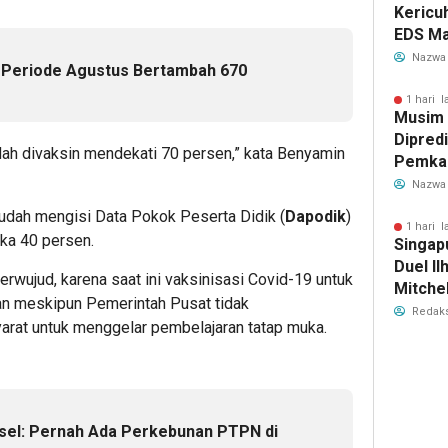
Kericu
EDS Ma
Indones
Nazwa
l Periode Agustus Bertambah 670
Banten
Perebu
1 hari l
Musim
Limbah
Dipredi
dah divaksin mendekati 70 persen,” kata Benyamin
Pemka
Siapka
Nazwa
Antisip
 sudah mengisi Data Pokok Peserta Didik (
Dapodik
)
Bersih
1 hari l
ka 40 persen.
Singap
Duel Il
erwujud, karena saat ini vaksinisasi Covid-19 untuk
Mitchel
kan meskipun Pemerintah Pusat tidak
Sorotan
Redaks
arat untuk menggelar pembelajaran tatap muka.
2026
sel: Pernah Ada Perkebunan PTPN di