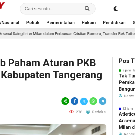
/Nasional
Politik
Pemerintahan
Hukum
Pendidikan
G
n dalam Perburuan Cristian Romero, Transfer Bek Tottenham Memanas
1
ib Paham Aturan PKB
Pos T
9 jam l
r Kabupaten Tangerang
Tak Tu
Pemka
Bangun
Warga 
Nazwa
Akibat 
12 jam 
278
Redaksi
Atleti
Arsenal
Milan 
Cristi
Redaks