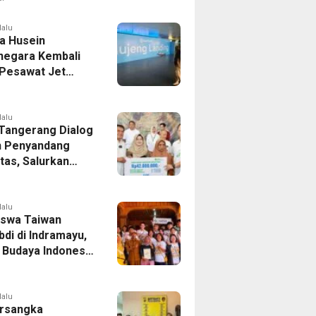
er Bek Tottenham
as
lalu
a Husein
negara Kembali
 Pesawat Jet
14 Agustus 2026,
 Indonesia Buka
andung-Denpasar
lalu
 Tangerang Dialog
 Penyandang
itas, Salurkan
n dan Tampung
si
lalu
swa Taiwan
di di Indramayu,
r Budaya Indonesia
ukasi Pekerja
lalu
rsangka