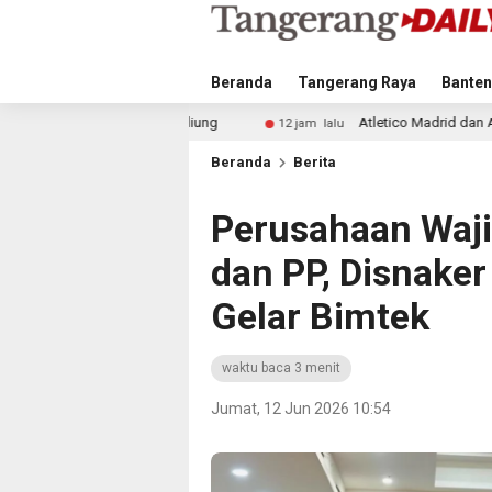
Beranda
Tangerang Raya
Banten
 Beliung
Atletico Madrid dan Arsenal Saingi Inter Mila
12 jam lalu
Beranda
Berita
Perusahaan Waj
dan PP, Disnake
Gelar Bimtek
waktu baca 3 menit
Jumat, 12 Jun 2026 10:54