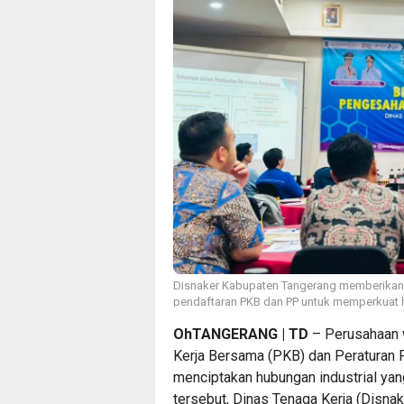
Disnaker Kabupaten Tangerang memberikan
pendaftaran PKB dan PP untuk memperkuat hu
OhTANGERANG | TD
– Perusahaan 
Kerja Bersama (PKB) dan Peraturan 
menciptakan hubungan industrial y
tersebut, Dinas Tenaga Kerja (Disn