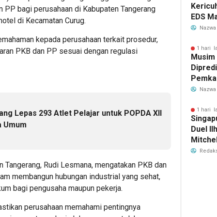
Kericu
n PP bagi perusahaan di Kabupaten Tangerang
EDS Ma
hotel di Kecamatan Curug.
Indones
Nazwa
Banten
pemahaman kepada perusahaan terkait prosedur,
Perebu
1 hari l
aran PKB dan PP sesuai dengan regulasi
Musim
Limbah
Dipredi
Pemka
Siapka
Nazwa
Antisip
Bersih
1 hari l
ng Lepas 293 Atlet Pelajar untuk POPDA XII
Singap
ra Umum
Duel Il
Mitchel
Sorotan
Redaks
2026
en Tangerang, Rudi Lesmana, mengatakan PKB dan
am membangun hubungan industrial yang sehat,
kum bagi pengusaha maupun pekerja.
emastikan perusahaan memahami pentingnya