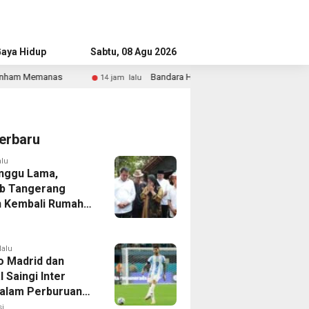
aya Hidup
Advertorial
Sabtu, 08 Agu 2026
Bandara Husein Sastranegara Kembali Layani Pesawat Jet Mulai 
4 jam lalu
erbaru
alu
nggu Lama,
b Tangerang
 Kembali Rumah
yang Roboh
Puting Beliung
lalu
co Madrid dan
 Saingi Inter
dalam Perburuan
an Romero,
i