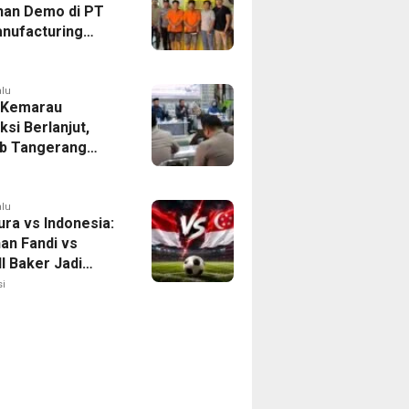
han Demo di PT
nufacturing
ia Ditahan, Polda
 Ungkap Motif
tan Pengelolaan
alu
 Kemarau
ksi Berlanjut,
b Tangerang
n Langkah
asi Krisis Air
alu
ura vs Indonesia:
han Fandi vs
l Baker Jadi
 di Piala AFF
i