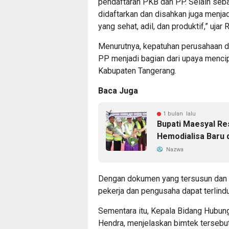
pendaftaran PKB dan PP. Selain seba
didaftarkan dan disahkan juga menj
yang sehat, adil, dan produktif,” ujar
Menurutnya, kepatuhan perusahaan
PP menjadi bagian dari upaya mencip
Kabupaten Tangerang.
Baca Juga
1 bulan lalu
Bupati Maesyal R
Hemodialisa Baru 
Nazwa
Dengan dokumen yang tersusun dan te
pekerja dan pengusaha dapat terlindu
Sementara itu, Kepala Bidang Hubung
Hendra, menjelaskan bimtek terseb