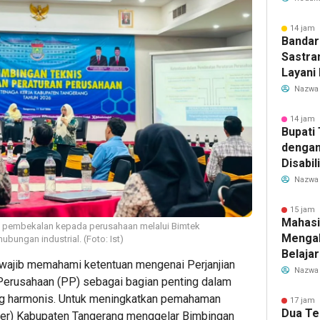
Transf
Meman
14 jam 
Bandar
Sastra
Layani
Mulai 
Nazwa
Garuda
Rute B
14 jam 
Bupati
dengan
Disabil
Bantua
Nazwa
Aspira
15 jam 
Mahasi
 pembekalan kepada perusahaan melalui Bimtek
Mengab
bungan industrial. (Foto: Ist)
Belaja
wajib memahami ketentuan mengenai Perjanjian
dan Ed
Nazwa
Perusahaan (PP) sebagai bagian penting dalam
Migran
ang harmonis. Untuk meningkatkan pemahaman
17 jam 
Dua Te
aker) Kabupaten Tangerang menggelar Bimbingan