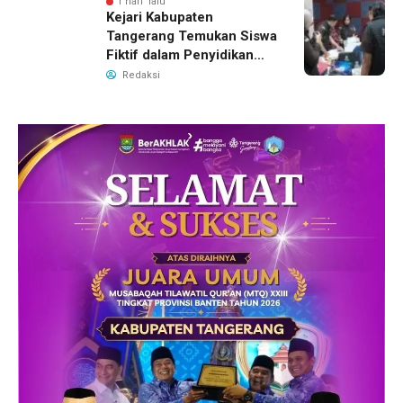
1 hari lalu
Kejari Kabupaten
Tangerang Temukan Siswa
Fiktif dalam Penyidikan
Dana BOP PKBM
Redaksi