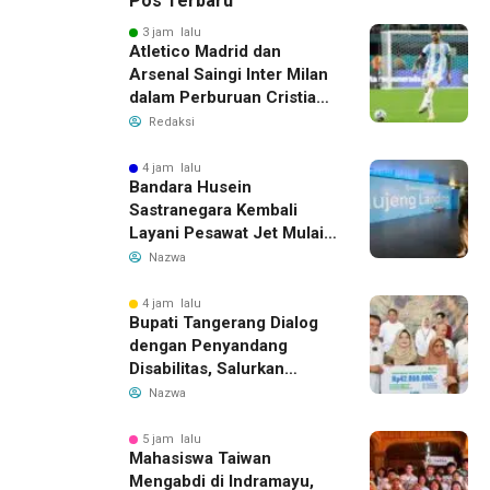
Pos Terbaru
3 jam lalu
Atletico Madrid dan
Arsenal Saingi Inter Milan
dalam Perburuan Cristian
Romero, Transfer Bek
Redaksi
Tottenham Memanas
4 jam lalu
Bandara Husein
Sastranegara Kembali
Layani Pesawat Jet Mulai
14 Agustus 2026, Garuda
Nazwa
Indonesia Buka Rute
Bandung-Denpasar
4 jam lalu
Bupati Tangerang Dialog
dengan Penyandang
Disabilitas, Salurkan
Bantuan dan Tampung
Nazwa
Aspirasi
5 jam lalu
Mahasiswa Taiwan
Mengabdi di Indramayu,