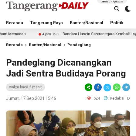
Jumat, 07 Agu 2026
Beranda
Tangerang Raya
Banten/Nasional
Politik
Pe
s
Bandara Husein Sastranegara Kembali Layani Pesawat J
4 jam lalu
Beranda
Banten/Nasional
Pandeglang
Pandeglang Dicanangkan
Jadi Sentra Budidaya Porang
waktu baca 2 menit
Jumat, 17 Sep 2021 15:46
624
Redaksi TD