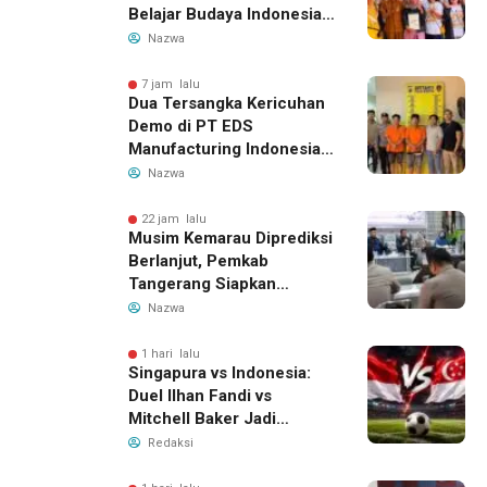
Belajar Budaya Indonesia
dan Edukasi Pekerja
Nazwa
Migran
7 jam lalu
Dua Tersangka Kericuhan
Demo di PT EDS
Manufacturing Indonesia
Ditahan, Polda Banten
Nazwa
Ungkap Motif Perebutan
Pengelolaan Limbah
22 jam lalu
Musim Kemarau Diprediksi
Berlanjut, Pemkab
Tangerang Siapkan
Langkah Antisipasi Krisis
Nazwa
Air Bersih
1 hari lalu
Singapura vs Indonesia:
Duel Ilhan Fandi vs
Mitchell Baker Jadi
Sorotan di Piala AFF 2026
Redaksi