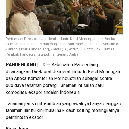
Pertemuan Direktorat Jenderal Industri Kecil Menengah dan Aneka
Kementerian Perindustrian dengan Bupati Pandeglang Irna Narulita di
Kantor Bupati Pandeglang, Kamis (16/9/2021). (Foto: Dok. Humas
Pemkab Pandeglang untuk TangerangDaily)
PANDEGLANG | TD
— Kabupaten Pandeglang
dicanangkan Direktorat Jenderal Industri Kecil Menengah
dan Aneka Kementerian Perindustrian sebagai sentra
budidaya tanaman porang. Tanaman ini salah satu
komoditas ekspor andalan Indonesia.
Tanaman jenis umbi-umbian yang awalnya hanya dianggap
tanaman liar itu kini mulai naik daun seiring meningkatnya
permintaan ekspor.
Baca Juga