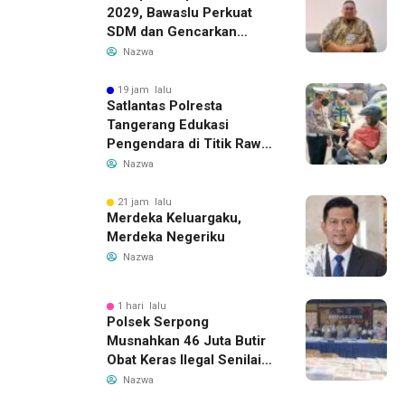
2029, Bawaslu Perkuat
SDM dan Gencarkan
Pendidikan Demokrasi
Nazwa
bagi Generasi Muda
19 jam lalu
Satlantas Polresta
Tangerang Edukasi
Pengendara di Titik Rawan
Kecelakaan Lewat
Nazwa
Program Si Caka
21 jam lalu
Merdeka Keluargaku,
Merdeka Negeriku
Nazwa
1 hari lalu
Polsek Serpong
Musnahkan 46 Juta Butir
Obat Keras Ilegal Senilai
Rp230 Miliar
Nazwa