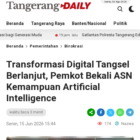
Kamis, 06 Agu 2026
Beranda
Tangerang Raya
Banten/Nasional
Politik
Pe
rasi Muda
Satlantas Polresta Tangerang Edukasi Pengen
19 jam lalu
Beranda
Pemerintahan
Birokrasi
Transformasi Digital Tangsel
Berlanjut, Pemkot Bekali ASN
Kemampuan Artificial
Intelligence
waktu baca 3 menit
Senin, 15 Jun 2026 15:44
174
Nazwa