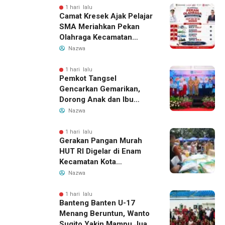
1 hari lalu
Camat Kresek Ajak Pelajar
SMA Meriahkan Pekan
Olahraga Kecamatan
Kresek 2026
Nazwa
1 hari lalu
Pemkot Tangsel
Gencarkan Gemarikan,
Dorong Anak dan Ibu
Hamil Penuhi Protein
Nazwa
Hewani
1 hari lalu
Gerakan Pangan Murah
HUT RI Digelar di Enam
Kecamatan Kota
Tangerang, Catat
Nazwa
Jadwalnya
1 hari lalu
Banteng Banten U-17
Menang Beruntun, Wanto
Sugito Yakin Mampu Juara