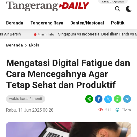
Jumat, 07 Agu 2026
Beranda
Tangerang Raya
Banten/Nasional
Politik
Pe
Singapura vs Indonesia: Duel Ilhan Fandi vs Mitchell Bake
4 jam lalu
Beranda
Ekbis
Mengatasi Digital Fatigue dan
Cara Mencegahnya Agar
Tetap Sehat dan Produktif
waktu baca 2 menit
Rabu, 11 Jun 2025 08:28
211
Elvira