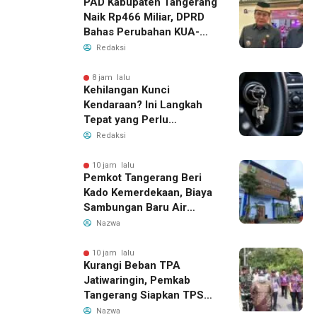
PAD Kabupaten Tangerang
Naik Rp466 Miliar, DPRD
Bahas Perubahan KUA-
PPAS 2026
Redaksi
8 jam lalu
Kehilangan Kunci
Kendaraan? Ini Langkah
Tepat yang Perlu
Dilakukan
Redaksi
10 jam lalu
Pemkot Tangerang Beri
Kado Kemerdekaan, Biaya
Sambungan Baru Air
Bersih Dipangkas Jadi
Nazwa
Rp237 Ribu
10 jam lalu
Kurangi Beban TPA
Jatiwaringin, Pemkab
Tangerang Siapkan TPS3R
Baru di Tigaraksa
Nazwa