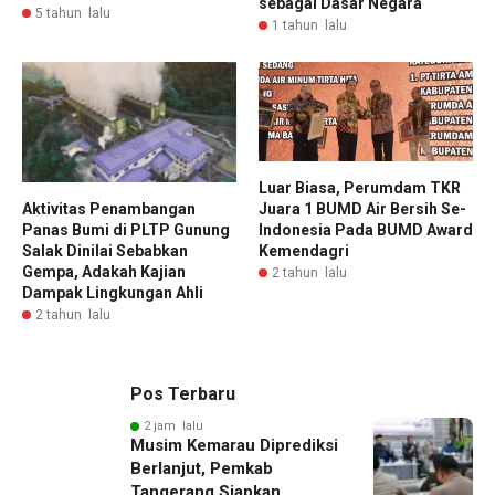
sebagai Dasar Negara
5 tahun lalu
1 tahun lalu
Luar Biasa, Perumdam TKR
Juara 1 BUMD Air Bersih Se-
Aktivitas Penambangan
Indonesia Pada BUMD Award
Panas Bumi di PLTP Gunung
Kemendagri
Salak Dinilai Sebabkan
Gempa, Adakah Kajian
2 tahun lalu
Dampak Lingkungan Ahli
2 tahun lalu
Pos Terbaru
2 jam lalu
Musim Kemarau Diprediksi
Berlanjut, Pemkab
Tangerang Siapkan