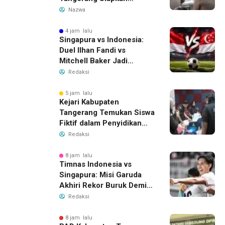
Langkah Antisipasi Krisis
Nazwa
Air Bersih
4 jam lalu
Singapura vs Indonesia:
Duel Ilhan Fandi vs
Mitchell Baker Jadi
Sorotan di Piala AFF 2026
Redaksi
5 jam lalu
Kejari Kabupaten
Tangerang Temukan Siswa
Fiktif dalam Penyidikan
Dana BOP PKBM
Redaksi
8 jam lalu
Timnas Indonesia vs
Singapura: Misi Garuda
Akhiri Rekor Buruk Demi
Tiket Semifinal Piala AFF
Redaksi
2026
8 jam lalu