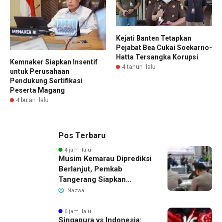
Kejati Banten Tetapkan
Pejabat Bea Cukai Soekarno-
Hatta Tersangka Korupsi
Kemnaker Siapkan Insentif
4 tahun lalu
untuk Perusahaan
Pendukung Sertifikasi
Peserta Magang
4 bulan lalu
Pos Terbaru
4 jam lalu
Musim Kemarau Diprediksi
Berlanjut, Pemkab
Tangerang Siapkan
Langkah Antisipasi Krisis
Nazwa
Air Bersih
6 jam lalu
Singapura vs Indonesia: