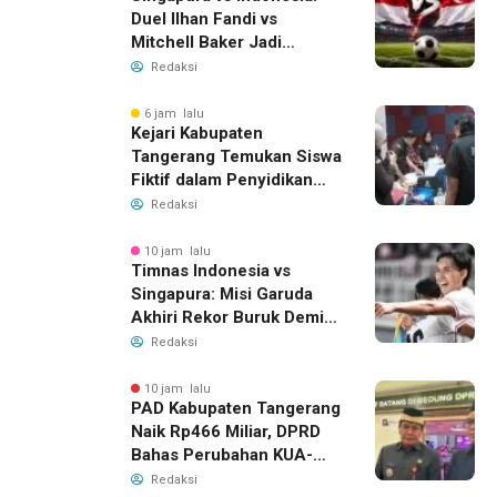
Duel Ilhan Fandi vs
Mitchell Baker Jadi
Sorotan di Piala AFF 2026
Redaksi
6 jam lalu
Kejari Kabupaten
Tangerang Temukan Siswa
Fiktif dalam Penyidikan
Dana BOP PKBM
Redaksi
10 jam lalu
Timnas Indonesia vs
Singapura: Misi Garuda
Akhiri Rekor Buruk Demi
Tiket Semifinal Piala AFF
Redaksi
2026
10 jam lalu
PAD Kabupaten Tangerang
Naik Rp466 Miliar, DPRD
Bahas Perubahan KUA-
PPAS 2026
Redaksi