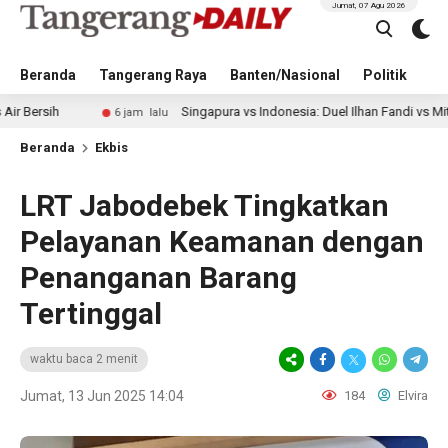
Jumat, 07 Agu 2026
Beranda
Tangerang Raya
Banten/Nasional
Politik
Pe
Singapura vs Indonesia: Duel Ilhan Fandi vs Mitchell Baker 
6 jam lalu
Beranda
Ekbis
LRT Jabodebek Tingkatkan
Pelayanan Keamanan dengan
Penanganan Barang
Tertinggal
waktu baca 2 menit
Jumat, 13 Jun 2025 14:04
184
Elvira