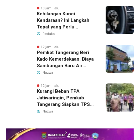
10 jam lalu
Kehilangan Kunci
Kendaraan? Ini Langkah
Tepat yang Perlu
Dilakukan
Redaksi
12 jam lalu
Pemkot Tangerang Beri
Kado Kemerdekaan, Biaya
Sambungan Baru Air
Bersih Dipangkas Jadi
Nazwa
Rp237 Ribu
12 jam lalu
Kurangi Beban TPA
Jatiwaringin, Pemkab
Tangerang Siapkan TPS3R
Baru di Tigaraksa
Nazwa