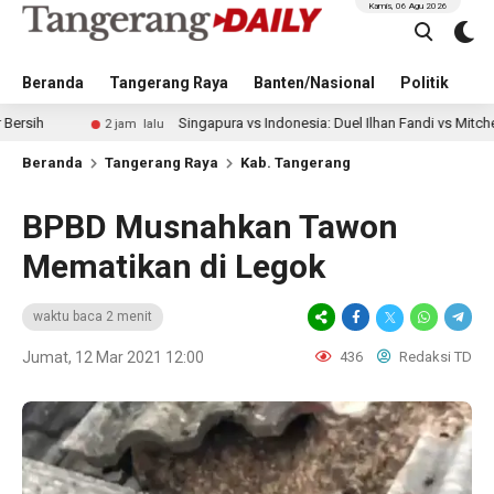
Kamis, 06 Agu 2026
Beranda
Tangerang Raya
Banten/Nasional
Politik
Pe
Singapura vs Indonesia: Duel Ilhan Fandi vs Mitchell Baker Jadi
2 jam lalu
Beranda
Tangerang Raya
Kab. Tangerang
BPBD Musnahkan Tawon
Mematikan di Legok
waktu baca 2 menit
Jumat, 12 Mar 2021 12:00
436
Redaksi TD