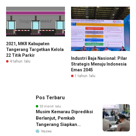
2021, MKR Kabupaten
Tangerang Targetkan Kelola
22 Titik Parkir
Industri Baja Nasional: Pilar
4 tahun lalu
Strategis Menuju Indonesia
Emas 2045
1 tahun lalu
Pos Terbaru
33 menit lalu
Musim Kemarau Diprediksi
Berlanjut, Pemkab
Tangerang Siapkan
Langkah Antisipasi Krisis
Nazwa