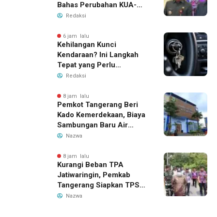
Bahas Perubahan KUA-
PPAS 2026
Redaksi
6 jam lalu
Kehilangan Kunci
Kendaraan? Ini Langkah
Tepat yang Perlu
Dilakukan
Redaksi
8 jam lalu
Pemkot Tangerang Beri
Kado Kemerdekaan, Biaya
Sambungan Baru Air
Bersih Dipangkas Jadi
Nazwa
Rp237 Ribu
8 jam lalu
Kurangi Beban TPA
Jatiwaringin, Pemkab
Tangerang Siapkan TPS3R
Baru di Tigaraksa
Nazwa