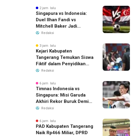
Air Bersih
2 jam lalu
Singapura vs Indonesia:
Duel Ilhan Fandi vs
Mitchell Baker Jadi
Sorotan di Piala AFF 2026
Redaksi
3 jam lalu
Kejari Kabupaten
Tangerang Temukan Siswa
Fiktif dalam Penyidikan
Dana BOP PKBM
Redaksi
6 jam lalu
Timnas Indonesia vs
Singapura: Misi Garuda
Akhiri Rekor Buruk Demi
Tiket Semifinal Piala AFF
Redaksi
2026
6 jam lalu
PAD Kabupaten Tangerang
Naik Rp466 Miliar, DPRD