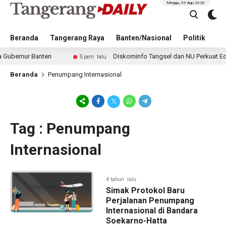
Minggu, 09 Agu 2026
Beranda
Tangerang Raya
Banten/Nasional
Politik
Pe
nur Banten
Diskominfo Tangsel dan NU Perkuat Edukasi D
5 jam lalu
Beranda
Penumpang Internasional
Tag : Penumpang
Internasional
4 tahun lalu
Simak Protokol Baru
Perjalanan Penumpang
Internasional di Bandara
Soekarno-Hatta