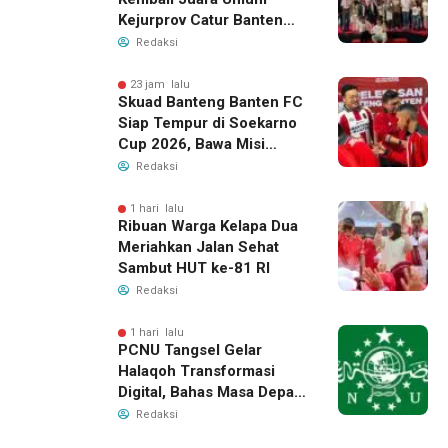
Kejurprov Catur Banten
2026, Raih 24 Medali
Redaksi
23 jam lalu
Skuad Banteng Banten FC
Siap Tempur di Soekarno
Cup 2026, Bawa Misi
Harumkan Nama Banten
Redaksi
1 hari lalu
Ribuan Warga Kelapa Dua
Meriahkan Jalan Sehat
Sambut HUT ke-81 RI
Redaksi
1 hari lalu
PCNU Tangsel Gelar
Halaqoh Transformasi
Digital, Bahas Masa Depan
NU di Era Disrupsi
Redaksi