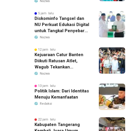
Gubernur Banten
Nazwa
5 jam lalu
Diskominfo Tangsel dan
NU Perkuat Edukasi Digital
untuk Tangkal Penyebaran
Hoaks
Nazwa
12 jam lalu
Kejuaraan Catur Banten
Diikuti Ratusan Atlet,
Wagub Tekankan
Pembinaan Dini
Nazwa
13 jam lalu
Politik Islam: Dari Identitas
Menuju Kemanfaatan
Redaksi
22 jam lalu
Kabupaten Tangerang
Kembali Juara Umum