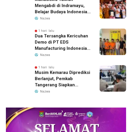
Mengabdi di Indramayu,
Belajar Budaya Indonesia
dan Edukasi Pekerja
Nazwa
Migran
1 hari lalu
Dua Tersangka Kericuhan
Demo di PT EDS
Manufacturing Indonesia
Ditahan, Polda Banten
Nazwa
Ungkap Motif Perebutan
Pengelolaan Limbah
1 hari lalu
Musim Kemarau Diprediksi
Berlanjut, Pemkab
Tangerang Siapkan
Langkah Antisipasi Krisis
Nazwa
Air Bersih