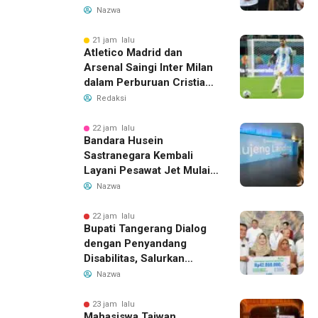
yang Roboh Akibat Puting
Nazwa
Beliung
21 jam lalu
Atletico Madrid dan
Arsenal Saingi Inter Milan
dalam Perburuan Cristian
Romero, Transfer Bek
Redaksi
Tottenham Memanas
22 jam lalu
Bandara Husein
Sastranegara Kembali
Layani Pesawat Jet Mulai
14 Agustus 2026, Garuda
Nazwa
Indonesia Buka Rute
Bandung-Denpasar
22 jam lalu
Bupati Tangerang Dialog
dengan Penyandang
Disabilitas, Salurkan
Bantuan dan Tampung
Nazwa
Aspirasi
23 jam lalu
Mahasiswa Taiwan