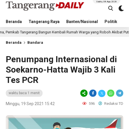
Sabtu, 08 Agu 2026
Beranda
Tangerang Raya
Banten/Nasional
Politik
Pe
Tangerang Bangun Kembali Rumah Warga yang Roboh Akibat Puting Beliung
Beranda
Bandara
Penumpang Internasional di
Soekarno-Hatta Wajib 3 Kali
Tes PCR
waktu baca 1 menit
Minggu, 19 Sep 2021 15:42
596
Redaksi TD