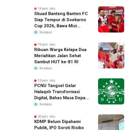
14 jam lalu
Skuad Banteng Banten FC
Siap Tempur di Soekarno
Cup 2026, Bawa Misi
Harumkan Nama Banten
Redaksi
19 jam lalu
Ribuan Warga Kelapa Dua
Meriahkan Jalan Sehat
Sambut HUT ke-81 RI
Redaksi
19 jam lalu
PCNU Tangsel Gelar
Halaqoh Transformasi
Digital, Bahas Masa Depan
NU di Era Disrupsi
Redaksi
20 jam lalu
KDMP Belum Dipahami
Publik, IPO Soroti Risiko