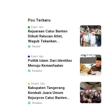
Pos Terbaru
3 jam lalu
Kejuaraan Catur Banten
Diikuti Ratusan Atlet,
Wagub Tekankan
Pembinaan Dini
Nazwa
4 jam lalu
Politik Islam: Dari Identitas
Menuju Kemanfaatan
Redaksi
14 jam lalu
Kabupaten Tangerang
Kembali Juara Umum
Kejurprov Catur Banten
2026, Raih 24 Medali
Redaksi