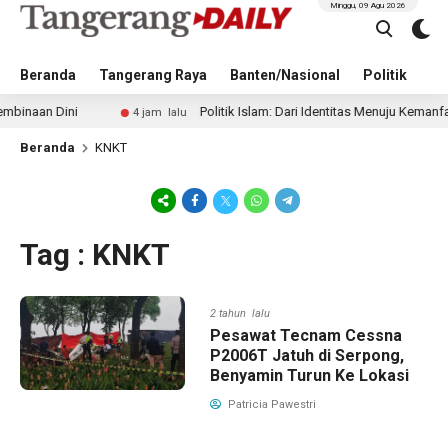
Minggu, 09 Agu 2026
Beranda
Tangerang Raya
Banten/Nasional
Politik
Pe
aan Dini
Politik Islam: Dari Identitas Menuju Kemanfaatan
4 jam lalu
Beranda
KNKT
Tag : KNKT
2 tahun lalu
Pesawat Tecnam Cessna
P2006T Jatuh di Serpong,
Benyamin Turun Ke Lokasi
Patricia Pawestri