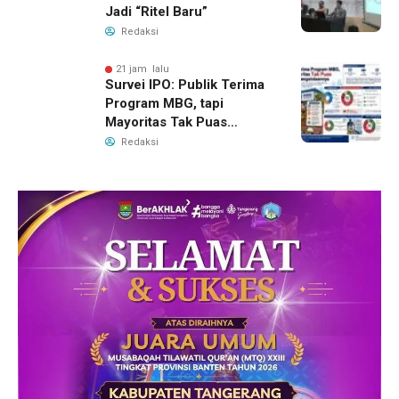
Jadi “Ritel Baru”
Redaksi
21 jam lalu
Survei IPO: Publik Terima
Program MBG, tapi
Mayoritas Tak Puas
dengan Pengelolaannya
Redaksi