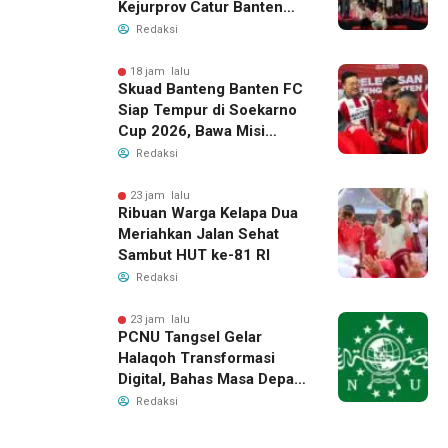
Kejurprov Catur Banten
2026, Raih 24 Medali
Redaksi
18 jam lalu
Skuad Banteng Banten FC
Siap Tempur di Soekarno
Cup 2026, Bawa Misi
Harumkan Nama Banten
Redaksi
23 jam lalu
Ribuan Warga Kelapa Dua
Meriahkan Jalan Sehat
Sambut HUT ke-81 RI
Redaksi
23 jam lalu
PCNU Tangsel Gelar
Halaqoh Transformasi
Digital, Bahas Masa Depan
NU di Era Disrupsi
Redaksi