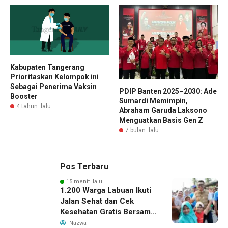
Kabupaten Tangerang
Prioritaskan Kelompok ini
Sebagai Penerima Vaksin
PDIP Banten 2025–2030: Ade
Booster
Sumardi Memimpin,
4 tahun lalu
Abraham Garuda Laksono
Menguatkan Basis Gen Z
7 bulan lalu
Pos Terbaru
15 menit lalu
1.200 Warga Labuan Ikuti
Jalan Sehat dan Cek
Kesehatan Gratis Bersama
Gubernur Banten
Nazwa