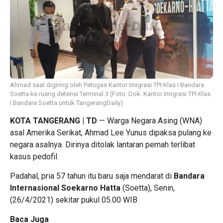
Ahmad saat digiring oleh Petugas Kantor Imigrasi TPI Klas I Bandara
Soetta ke ruang detensi Terminal 3 (Foto: Dok. Kantor Imigrasi TPI Klas
I Bandara Soetta untuk TangerangDaily)
KOTA TANGERANG | TD
— Warga Negara Asing (WNA)
asal Amerika Serikat, Ahmad Lee Yunus dipaksa pulang ke
negara asalnya. Dirinya ditolak lantaran pernah terlibat
kasus pedofil.
Padahal, pria 57 tahun itu baru saja mendarat di
Bandara
Internasional Soekarno Hatta
(Soetta), Senin,
(26/4/2021) sekitar pukul 05.00 WIB
Baca Juga