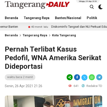
Minggu, 09 Agu 2026
Beranda
Tangerang Raya
Banten/Nasional
Politik
Pe
en
Diskominfo Tangsel dan NU Perkuat Edukasi Digita
40 menit lalu
Beranda
Tangerang Raya
Kota Tangerang
Pernah Terlibat Kasus
Pedofil, WNA Amerika Serikat
Dideportasi
waktu baca 2 menit
Senin, 26 Apr 2021 21:26
641
Redaksi TD