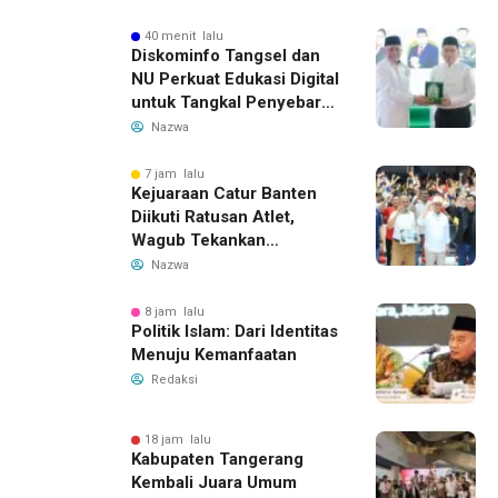
40 menit lalu
Diskominfo Tangsel dan
NU Perkuat Edukasi Digital
untuk Tangkal Penyebaran
Hoaks
Nazwa
7 jam lalu
Kejuaraan Catur Banten
Diikuti Ratusan Atlet,
Wagub Tekankan
Pembinaan Dini
Nazwa
8 jam lalu
Politik Islam: Dari Identitas
Menuju Kemanfaatan
Redaksi
18 jam lalu
Kabupaten Tangerang
Kembali Juara Umum