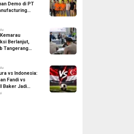
han Demo di PT
nufacturing
ia Ditahan, Polda
 Ungkap Motif
tan Pengelolaan
alu
 Kemarau
ksi Berlanjut,
b Tangerang
n Langkah
asi Krisis Air
alu
ura vs Indonesia:
han Fandi vs
l Baker Jadi
 di Piala AFF
i