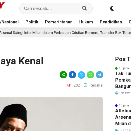
/Nasional
Politik
Pemerintahan
Hukum
Pendidikan
G
 Milan dalam Perburuan Cristian Romero, Transfer Bek Tottenham Memanas
aya Kenal
Pos T
13 jam 
Tak Tu
Pemka
202
Redaksi
Bangun
Warga 
Nazwa
Akibat 
16 jam 
Atleti
Arsenal
Milan 
Cristi
Redaks