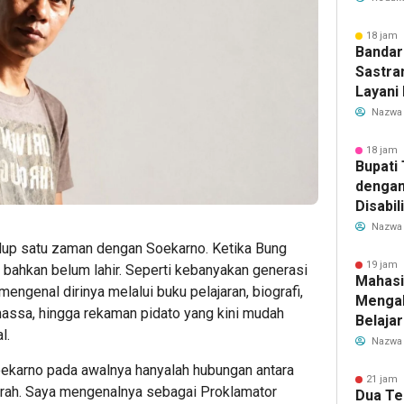
Transf
Meman
18 jam 
Bandar
Sastra
Layani
Mulai 
Nazwa
Garuda
Rute B
18 jam 
Bupati
dengan
Disabil
Bantua
Nazwa
Aspira
dup satu zaman dengan Soekarno. Ketika Bung
19 jam 
 bahkan belum lahir. Seperti kebanyakan generasi
Mahasi
ngenal dirinya melalui buku pelajaran, biografi,
Mengab
massa, hingga rekaman pidato yang kini mudah
Belaja
l.
dan Ed
Nazwa
Migran
oekarno pada awalnya hanyalah hubungan antara
21 jam 
rah. Saya mengenalnya sebagai Proklamator
Dua Te