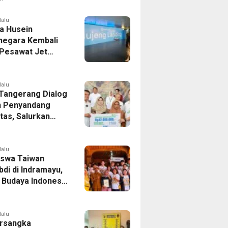
er Bek Tottenham
as
lalu
a Husein
negara Kembali
 Pesawat Jet
14 Agustus 2026,
 Indonesia Buka
andung-Denpasar
lalu
 Tangerang Dialog
 Penyandang
itas, Salurkan
n dan Tampung
si
lalu
swa Taiwan
di di Indramayu,
r Budaya Indonesia
ukasi Pekerja
lalu
rsangka