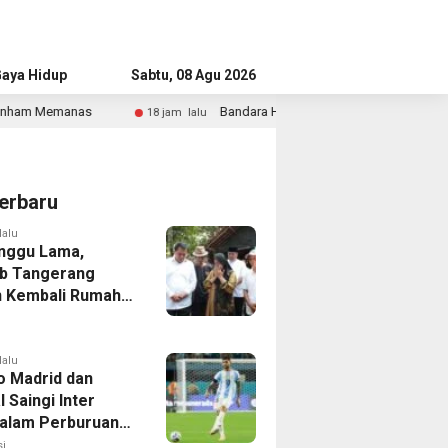
aya Hidup
Advertorial
Sabtu, 08 Agu 2026
Bandara Husein Sastranegara Kembali Layani Pesawat Jet M
18 jam lalu
erbaru
lalu
nggu Lama,
b Tangerang
 Kembali Rumah
yang Roboh
Puting Beliung
lalu
co Madrid dan
 Saingi Inter
dalam Perburuan
an Romero,
i