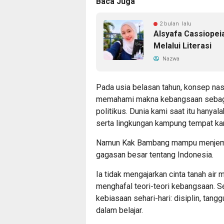
Baca Juga
2 bulan lalu
Alsyafa Cassiopei
Melalui Literasi
Nazwa
Pada usia belasan tahun, konsep nas
memahami makna kebangsaan sebaga
politikus. Dunia kami saat itu hanyal
serta lingkungan kampung tempat ka
Namun Kak Bambang mampu menjemba
gagasan besar tentang Indonesia.
Ia tidak mengajarkan cinta tanah air 
menghafal teori-teori kebangsaan. S
kebiasaan sehari-hari: disiplin, tang
dalam belajar.