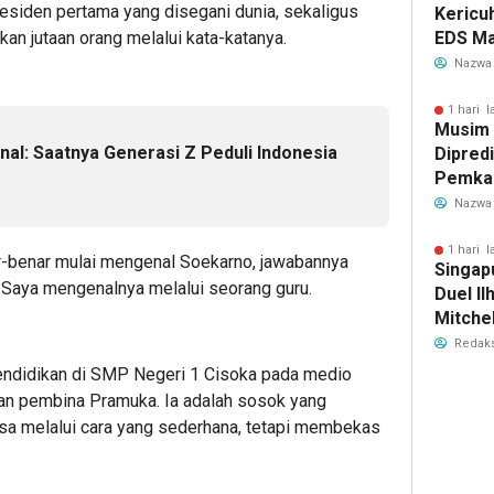
esiden pertama yang disegani dunia, sekaligus
Kericu
n jutaan orang melalui kata-katanya.
EDS Ma
Indones
Nazwa
Banten
Perebu
1 hari l
Musim
Limbah
nal: Saatnya Generasi Z Peduli Indonesia
Dipredi
Pemka
Siapka
Nazwa
Antisip
Bersih
1 hari l
ar-benar mulai mengenal Soekarno, jawabannya
Singap
 Saya mengenalnya melalui seorang guru.
Duel Il
Mitchel
Sorotan
Redaks
2026
ndidikan di SMP Negeri 1 Cisoka pada medio
an pembina Pramuka. Ia adalah sosok yang
a melalui cara yang sederhana, tetapi membekas