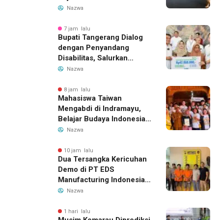
14 Agustus 2026, Garuda
Nazwa
Indonesia Buka Rute
Bandung-Denpasar
7 jam lalu
Bupati Tangerang Dialog
dengan Penyandang
Disabilitas, Salurkan
Bantuan dan Tampung
Nazwa
Aspirasi
8 jam lalu
Mahasiswa Taiwan
Mengabdi di Indramayu,
Belajar Budaya Indonesia
dan Edukasi Pekerja
Nazwa
Migran
10 jam lalu
Dua Tersangka Kericuhan
Demo di PT EDS
Manufacturing Indonesia
Ditahan, Polda Banten
Nazwa
Ungkap Motif Perebutan
Pengelolaan Limbah
1 hari lalu
Musim Kemarau Diprediksi