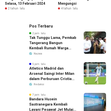
Selasa, 13 Februari 2024
Mengungsi
2 tahun lalu
4 tahun lalu
Pos Terbaru
2 jam lalu
Tak Tunggu Lama, Pemkab
Tangerang Bangun
Kembali Rumah Warga
yang Roboh Akibat Puting
Nazwa
Beliung
5 jam lalu
Atletico Madrid dan
Arsenal Saingi Inter Milan
dalam Perburuan Cristian
Romero, Transfer Bek
Redaksi
Tottenham Memanas
7 jam lalu
Bandara Husein
Sastranegara Kembali
Layani Pesawat Jet Mulai