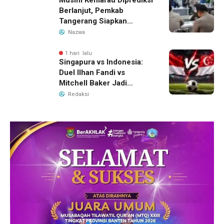
Berlanjut, Pemkab
Tangerang Siapkan
Langkah Antisipasi Krisis
Nazwa
Air Bersih
1 hari lalu
Singapura vs Indonesia:
Duel Ilhan Fandi vs
Mitchell Baker Jadi
Sorotan di Piala AFF 2026
Redaksi