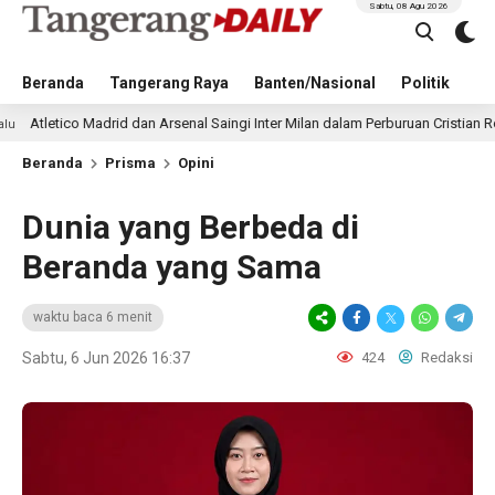
Sabtu, 08 Agu 2026
Beranda
Tangerang Raya
Banten/Nasional
Politik
Pe
rid dan Arsenal Saingi Inter Milan dalam Perburuan Cristian Romero, Transfe
Beranda
Prisma
Opini
Dunia yang Berbeda di
Beranda yang Sama
waktu baca 6 menit
Sabtu, 6 Jun 2026 16:37
424
Redaksi