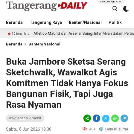
Sabtu, 08 Agu 2026
Beranda
Tangerang Raya
Banten/Nasional
Politik
Pe
Atletico Madrid dan Arsenal Saingi Inter Milan dalam Perburuan Cristian Ro
Beranda
Banten/Nasional
Buka Jambore Sketsa Serang
Sketchwalk, Wawalkot Agis
Komitmen Tidak Hanya Fokus
Bangunan Fisik, Tapi Juga
Rasa Nyaman
waktu baca 2 menit
Sabtu, 6 Jun 2026 18:36
454
Deni Kusuma