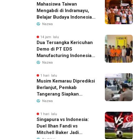
Mahasiswa Taiwan
Mengabdi di Indramayu,
Belajar Budaya Indonesia
dan Edukasi Pekerja
Nazwa
Migran
14 jam lalu
Dua Tersangka Kericuhan
Demo di PT EDS
Manufacturing Indonesia
Ditahan, Polda Banten
Nazwa
Ungkap Motif Perebutan
Pengelolaan Limbah
1 hari lalu
Musim Kemarau Diprediksi
Berlanjut, Pemkab
Tangerang Siapkan
Langkah Antisipasi Krisis
Nazwa
Air Bersih
1 hari lalu
Singapura vs Indonesia:
Duel Ilhan Fandi vs
Mitchell Baker Jadi
Sorotan di Piala AFF 2026