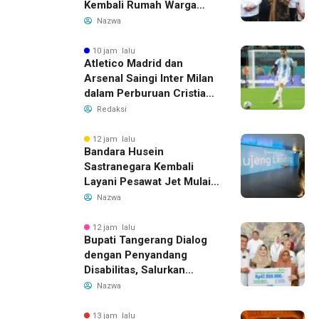
Kembali Rumah Warga
yang Roboh Akibat Puting
Nazwa
Beliung
10 jam lalu
Atletico Madrid dan
Arsenal Saingi Inter Milan
dalam Perburuan Cristian
Romero, Transfer Bek
Redaksi
Tottenham Memanas
12 jam lalu
Bandara Husein
Sastranegara Kembali
Layani Pesawat Jet Mulai
14 Agustus 2026, Garuda
Nazwa
Indonesia Buka Rute
Bandung-Denpasar
12 jam lalu
Bupati Tangerang Dialog
dengan Penyandang
Disabilitas, Salurkan
Bantuan dan Tampung
Nazwa
Aspirasi
13 jam lalu