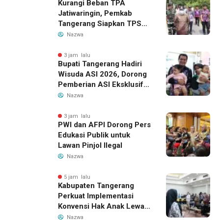
Kurangi Beban TPA
Jatiwaringin, Pemkab
Tangerang Siapkan TPS3R
Baru di Tigaraksa
Nazwa
3 jam lalu
Bupati Tangerang Hadiri
Wisuda ASI 2026, Dorong
Pemberian ASI Eksklusif
untuk Wujudkan Generasi
Nazwa
Sehat
3 jam lalu
PWI dan AFPI Dorong Pers
Edukasi Publik untuk
Lawan Pinjol Ilegal
Nazwa
5 jam lalu
Kabupaten Tangerang
Perkuat Implementasi
Konvensi Hak Anak Lewat
Pelatihan Berbasis Budaya
Nazwa