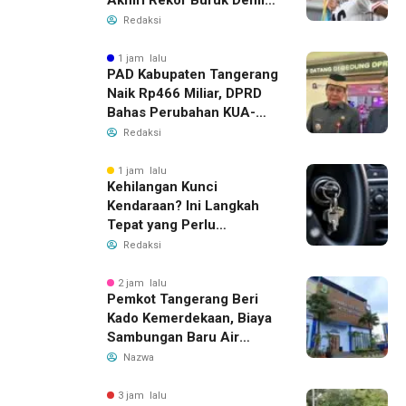
Tiket Semifinal Piala AFF
Redaksi
2026
1 jam lalu
PAD Kabupaten Tangerang
Naik Rp466 Miliar, DPRD
Bahas Perubahan KUA-
PPAS 2026
Redaksi
1 jam lalu
Kehilangan Kunci
Kendaraan? Ini Langkah
Tepat yang Perlu
Dilakukan
Redaksi
2 jam lalu
Pemkot Tangerang Beri
Kado Kemerdekaan, Biaya
Sambungan Baru Air
Bersih Dipangkas Jadi
Nazwa
Rp237 Ribu
3 jam lalu