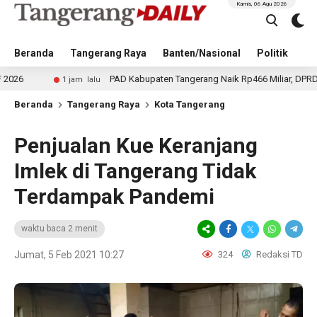
Kamis, 06 Agu 2026
Beranda
Tangerang Raya
Banten/Nasional
Politik
Pe
PAD Kabupaten Tangerang Naik Rp466 Miliar, DPRD Bahas Perubah
 jam lalu
Beranda
Tangerang Raya
Kota Tangerang
Penjualan Kue Keranjang
Imlek di Tangerang Tidak
Terdampak Pandemi
waktu baca 2 menit
Jumat, 5 Feb 2021 10:27
324
Redaksi TD