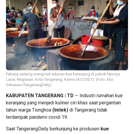
Pekerja sedang mengolah adonan kue keranjang di pabrik Nyonya
Lauw, Neglasari, Kota Tangerang, Kamis (4/2/2021). (Foto: Eko
Setiawan/TangerangDaily)
KABUPATEN TANGERANG | TD
— Industri rumahan kue
keranjang yang menjadi kuliner ciri khas saat pergantian
tahun warga Tionghoa
(Imlek)
di Tangerang tidak
terdampak pandemi covid-19.
Saat TangerangDaily berkunjung ke produsen
kue