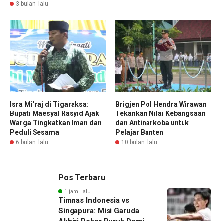
3 bulan lalu
Isra Mi’raj di Tigaraksa:
Brigjen Pol Hendra Wirawan
Bupati Maesyal Rasyid Ajak
Tekankan Nilai Kebangsaan
Warga Tingkatkan Iman dan
dan Antinarkoba untuk
Peduli Sesama
Pelajar Banten
6 bulan lalu
10 bulan lalu
Pos Terbaru
1 jam lalu
Timnas Indonesia vs
Singapura: Misi Garuda
Akhiri Rekor Buruk Demi