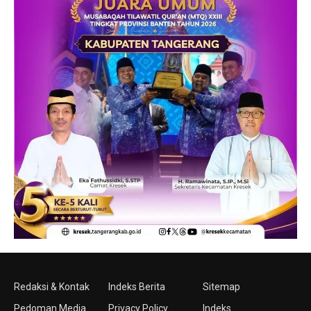
Redaksi & Kontak
Indeks Berita
Sitemap
Pedoman Media
Privacy Policy
Indeks