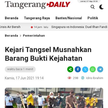
Jumat, 07 Agu 2026
Beranda
Tangerang Raya
Banten/Nasional
Politik
Pe
ih
Singapura vs Indonesia: Duel Ilhan Fandi vs Mitchell 
14 jam lalu
Beranda
Pemerintahan
Kejari Tangsel Musnahkan
Barang Bukti Kejahatan
waktu baca 1 menit
Kamis, 17 Jun 2021 19:14
298
Idris Ibrahim