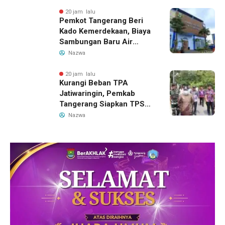
20 jam lalu
Pemkot Tangerang Beri
Kado Kemerdekaan, Biaya
Sambungan Baru Air
Bersih Dipangkas Jadi
Nazwa
Rp237 Ribu
20 jam lalu
Kurangi Beban TPA
Jatiwaringin, Pemkab
Tangerang Siapkan TPS3R
Baru di Tigaraksa
Nazwa