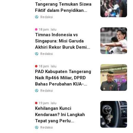
Tangerang Temukan Siswa
Fiktif dalam Penyidikan
Dana BOP PKBM
Redaksi
18 jam lalu
Timnas Indonesia vs
Singapura: Misi Garuda
Akhiri Rekor Buruk Demi
Tiket Semifinal Piala AFF
Redaksi
2026
18 jam lalu
PAD Kabupaten Tangerang
Naik Rp466 Miliar, DPRD
Bahas Perubahan KUA-
PPAS 2026
Redaksi
19 jam lalu
Kehilangan Kunci
Kendaraan? Ini Langkah
Tepat yang Perlu
Dilakukan
Redaksi