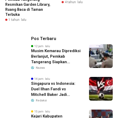
4 tahun lalu
Resmikan Garden Library,
Ruang Baca di Taman
Terbuka
1 tahun lalu
Pos Terbaru
12 jam lalu
Musim Kemarau Diprediksi
Berlanjut, Pemkab
Tangerang Siapkan
Langkah Antisipasi Krisis
Nazwa
Air Bersih
14 jam lalu
Singapura vs Indonesia:
Duel Ilhan Fandi vs
Mitchell Baker Jadi
Sorotan di Piala AFF 2026
Redaksi
15 jam lalu
Kejari Kabupaten