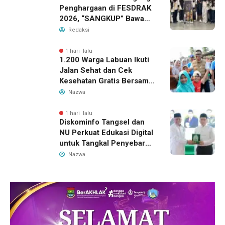
Penghargaan di FESDRAK
2026, “SANGKUP” Bawa
Pulang Juara 2 Grup
Redaksi
Teater Terbaik
1 hari lalu
1.200 Warga Labuan Ikuti
Jalan Sehat dan Cek
Kesehatan Gratis Bersama
Gubernur Banten
Nazwa
1 hari lalu
Diskominfo Tangsel dan
NU Perkuat Edukasi Digital
untuk Tangkal Penyebaran
Hoaks
Nazwa