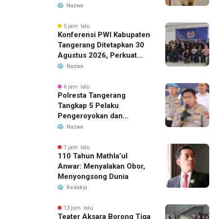
dalam Pengelolaan Limbah
Nazwa
5 jam lalu
Konferensi PWI Kabupaten
Tangerang Ditetapkan 30
Agustus 2026, Perkuat
Demokrasi dan Soliditas
Nazwa
6 jam lalu
Polresta Tangerang
Tangkap 5 Pelaku
Pengeroyokan dan
Kekerasan Seksual di
Nazwa
Panongan
7 jam lalu
110 Tahun Mathla’ul
Anwar: Menyalakan Obor,
Menyongsong Dunia
Redaksi
13 jam lalu
Teater Aksara Borong Tiga