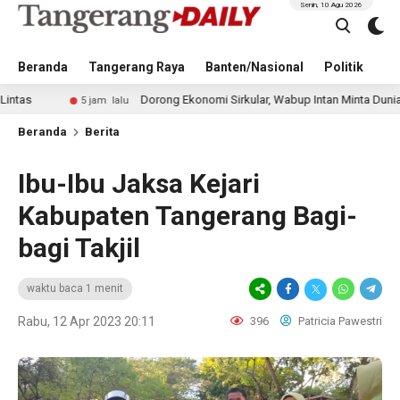
Senin, 10 Agu 2026
Beranda
Tangerang Raya
Banten/Nasional
Politik
Pe
Dorong Ekonomi Sirkular, Wabup Intan Minta Dunia Usaha Te
5 jam lalu
Beranda
Berita
Ibu-Ibu Jaksa Kejari
Kabupaten Tangerang Bagi-
bagi Takjil
waktu baca 1 menit
Rabu, 12 Apr 2023 20:11
396
Patricia Pawestri