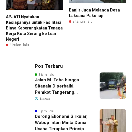
Banjir Juga Melanda Desa
Laksana Pakuhaji
APJATI Nyatakan
3 tahun lalu
Kesiapannya untuk Fasilitasi
Biaya Keberangkatan Tenaga
Kerja Kota Serang ke Luar
Negeri
8 bulan lalu
Pos Terbaru
3 jam lalu
Jalan M. Toha hingga
Sitanala Diperbaiki,
Pemkot Tangerang
Siapkan Rekayasa Lalu
Nazwa
Lintas
5 jam lalu
Dorong Ekonomi Sirkular,
Wabup Intan Minta Dunia
Usaha Terapkan Prinsip 3R