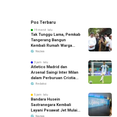
Pos Terbaru
19 menit lalu
Tak Tunggu Lama, Pemkab
Tangerang Bangun
Kembali Rumah Warga
yang Roboh Akibat Puting
Nazwa
Beliung
3 jam lalu
Atletico Madrid dan
Arsenal Saingi Inter Milan
dalam Perburuan Cristian
Romero, Transfer Bek
Redaksi
Tottenham Memanas
5 jam lalu
Bandara Husein
Sastranegara Kembali
Layani Pesawat Jet Mulai
14 Agustus 2026, Garuda
Nazwa