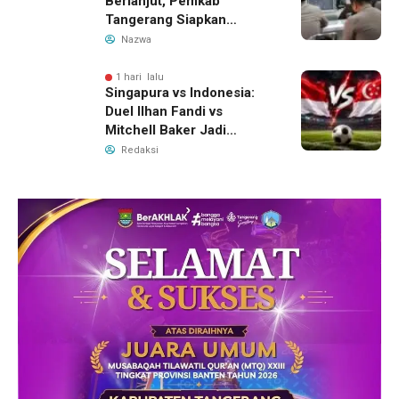
Berlanjut, Pemkab
Tangerang Siapkan
Langkah Antisipasi Krisis
Nazwa
Air Bersih
1 hari lalu
Singapura vs Indonesia:
Duel Ilhan Fandi vs
Mitchell Baker Jadi
Sorotan di Piala AFF 2026
Redaksi