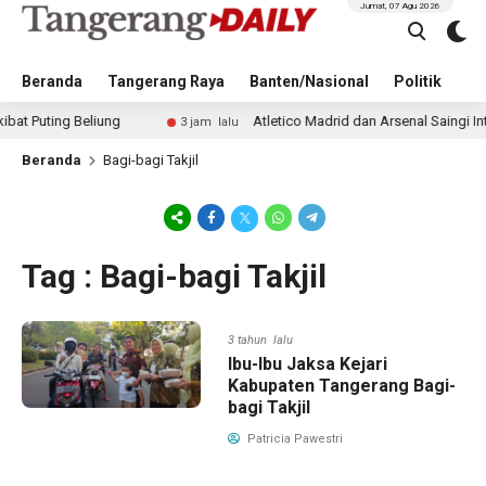
Jumat, 07 Agu 2026
Beranda
Tangerang Raya
Banten/Nasional
Politik
Pe
ing Beliung
Atletico Madrid dan Arsenal Saingi Inter M
3 jam lalu
Beranda
Bagi-bagi Takjil
Tag : Bagi-bagi Takjil
3 tahun lalu
Ibu-Ibu Jaksa Kejari
Kabupaten Tangerang Bagi-
bagi Takjil
Patricia Pawestri