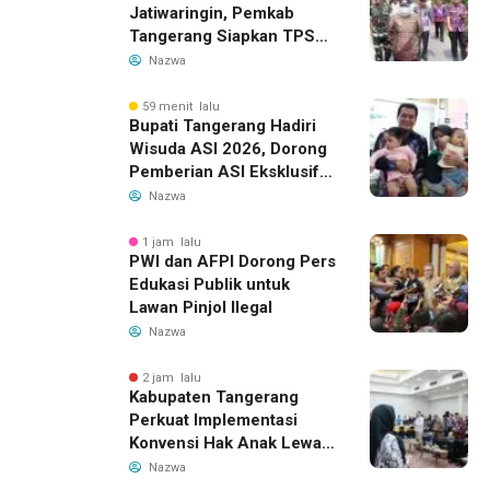
Jatiwaringin, Pemkab
Tangerang Siapkan TPS3R
Baru di Tigaraksa
Nazwa
59 menit lalu
Bupati Tangerang Hadiri
Wisuda ASI 2026, Dorong
Pemberian ASI Eksklusif
untuk Wujudkan Generasi
Nazwa
Sehat
1 jam lalu
PWI dan AFPI Dorong Pers
Edukasi Publik untuk
Lawan Pinjol Ilegal
Nazwa
2 jam lalu
Kabupaten Tangerang
Perkuat Implementasi
Konvensi Hak Anak Lewat
Pelatihan Berbasis Budaya
Nazwa
Lokal