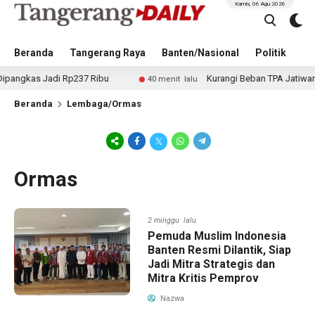
Kamis, 06 Agu 2026
Beranda
Tangerang Raya
Banten/Nasional
Politik
Pe
 Jadi Rp237 Ribu
Kurangi Beban TPA Jatiwaringin, P
40 menit lalu
Beranda
Lembaga/Ormas
Ormas
2 minggu lalu
Pemuda Muslim Indonesia
Banten Resmi Dilantik, Siap
Jadi Mitra Strategis dan
Mitra Kritis Pemprov
Nazwa