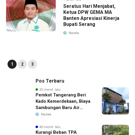
Seratus Hari Menjabat,
Ketua DPW GEMA MA
Banten Apresiasi Kinerja
Bupati Serang
Nazwa
1
2
3
Pos Terbaru
25 menit lalu
Pemkot Tangerang Beri
Kado Kemerdekaan, Biaya
Sambungan Baru Air
Bersih Dipangkas Jadi
Nazwa
Rp237 Ribu
40 menit lalu
Kurangi Beban TPA