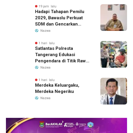
19 jam lalu
Hadapi Tahapan Pemilu
2029, Bawaslu Perkuat
SDM dan Gencarkan
Pendidikan Demokrasi
Nazwa
bagi Generasi Muda
1 hari lalu
Satlantas Polresta
Tangerang Edukasi
Pengendara di Titik Rawan
Kecelakaan Lewat
Nazwa
Program Si Caka
1 hari lalu
Merdeka Keluargaku,
Merdeka Negeriku
Nazwa