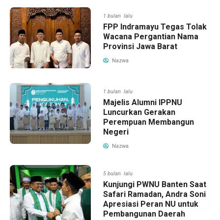
1 bulan lalu
FPP Indramayu Tegas Tolak
Wacana Pergantian Nama
Provinsi Jawa Barat
Nazwa
1 bulan lalu
Majelis Alumni IPPNU
Luncurkan Gerakan
Perempuan Membangun
Negeri
Nazwa
5 bulan lalu
Kunjungi PWNU Banten Saat
Safari Ramadan, Andra Soni
Apresiasi Peran NU untuk
Pembangunan Daerah