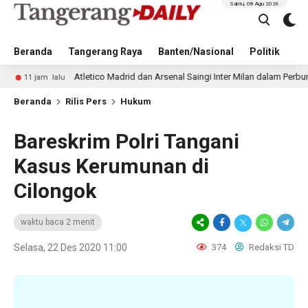
Sabtu, 08 Agu 2026
Beranda
Tangerang Raya
Banten/Nasional
Politik
Pe
Atletico Madrid dan Arsenal Saingi Inter Milan dalam Perburuan Cris
m lalu
Beranda
Rilis Pers
Hukum
Bareskrim Polri Tangani
Kasus Kerumunan di
Cilongok
waktu baca 2 menit
Selasa, 22 Des 2020 11:00
374
Redaksi TD