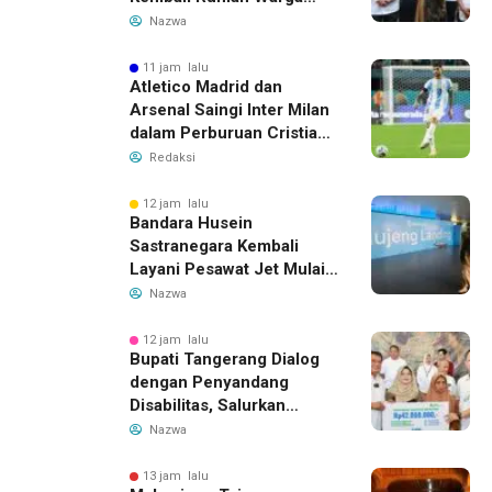
yang Roboh Akibat Puting
Nazwa
Beliung
11 jam lalu
Atletico Madrid dan
Arsenal Saingi Inter Milan
dalam Perburuan Cristian
Romero, Transfer Bek
Redaksi
Tottenham Memanas
12 jam lalu
Bandara Husein
Sastranegara Kembali
Layani Pesawat Jet Mulai
14 Agustus 2026, Garuda
Nazwa
Indonesia Buka Rute
Bandung-Denpasar
12 jam lalu
Bupati Tangerang Dialog
dengan Penyandang
Disabilitas, Salurkan
Bantuan dan Tampung
Nazwa
Aspirasi
13 jam lalu