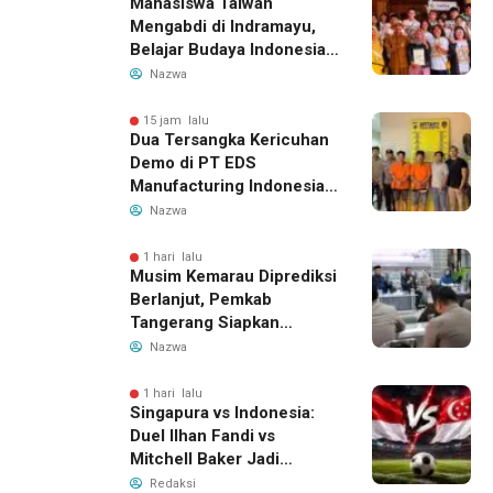
Mahasiswa Taiwan
Mengabdi di Indramayu,
Belajar Budaya Indonesia
dan Edukasi Pekerja
Nazwa
Migran
15 jam lalu
Dua Tersangka Kericuhan
Demo di PT EDS
Manufacturing Indonesia
Ditahan, Polda Banten
Nazwa
Ungkap Motif Perebutan
Pengelolaan Limbah
1 hari lalu
Musim Kemarau Diprediksi
Berlanjut, Pemkab
Tangerang Siapkan
Langkah Antisipasi Krisis
Nazwa
Air Bersih
1 hari lalu
Singapura vs Indonesia:
Duel Ilhan Fandi vs
Mitchell Baker Jadi
Sorotan di Piala AFF 2026
Redaksi