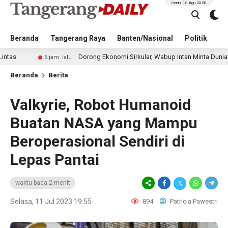
Senin, 10 Agu 2026
Beranda
Tangerang Raya
Banten/Nasional
Politik
Pe
Dorong Ekonomi Sirkular, Wabup Intan Minta Dunia Usaha Tera
6 jam lalu
Beranda
Berita
Valkyrie, Robot Humanoid
Buatan NASA yang Mampu
Beroperasional Sendiri di
Lepas Pantai
waktu baca 2 menit
Selasa, 11 Jul 2023 19:55
894
Patricia Pawestri