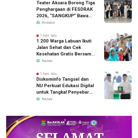
Teater Aksara Borong Tiga
Penghargaan di FESDRAK
2026, “SANGKUP” Bawa
Pulang Juara 2 Grup
Redaksi
Teater Terbaik
1 hari lalu
1.200 Warga Labuan Ikuti
Jalan Sehat dan Cek
Kesehatan Gratis Bersama
Gubernur Banten
Nazwa
1 hari lalu
Diskominfo Tangsel dan
NU Perkuat Edukasi Digital
untuk Tangkal Penyebaran
Hoaks
Nazwa