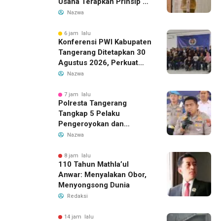
Usaha Terapkan Prinsip 3R
dalam Pengelolaan Limbah
Nazwa
6 jam lalu
Konferensi PWI Kabupaten
Tangerang Ditetapkan 30
Agustus 2026, Perkuat
Demokrasi dan Soliditas
Nazwa
7 jam lalu
Polresta Tangerang
Tangkap 5 Pelaku
Pengeroyokan dan
Kekerasan Seksual di
Nazwa
Panongan
8 jam lalu
110 Tahun Mathla’ul
Anwar: Menyalakan Obor,
Menyongsong Dunia
Redaksi
14 jam lalu