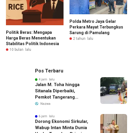
Polda Metro Jaya Gelar
Perkara Mayat Terbungkus
Politik Beras: Mengapa
Sarung di Pamulang
Harga Beras Menentukan
2 tahun lalu
Stabilitas Politik Indonesia
10 bulan lalu
Pos Terbaru
4 jam lalu
Jalan M. Toha hingga
Sitanala Diperbaiki,
Pemkot Tangerang
Siapkan Rekayasa Lalu
Nazwa
Lintas
6 jam lalu
Dorong Ekonomi Sirkular,
Wabup Intan Minta Dunia