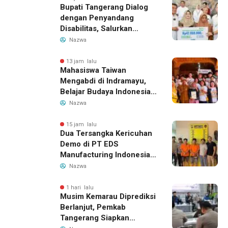
Bupati Tangerang Dialog
dengan Penyandang
Disabilitas, Salurkan
Bantuan dan Tampung
Nazwa
Aspirasi
13 jam lalu
Mahasiswa Taiwan
Mengabdi di Indramayu,
Belajar Budaya Indonesia
dan Edukasi Pekerja
Nazwa
Migran
15 jam lalu
Dua Tersangka Kericuhan
Demo di PT EDS
Manufacturing Indonesia
Ditahan, Polda Banten
Nazwa
Ungkap Motif Perebutan
Pengelolaan Limbah
1 hari lalu
Musim Kemarau Diprediksi
Berlanjut, Pemkab
Tangerang Siapkan