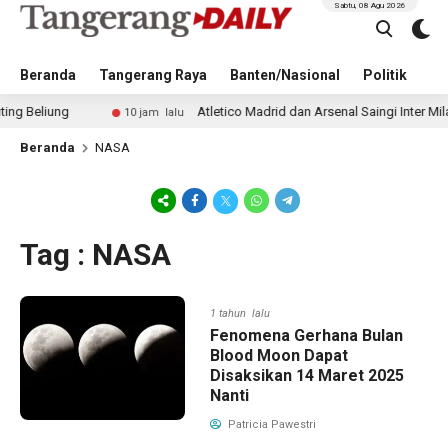
Sabtu, 08 Agu 2026
Beranda
Tangerang Raya
Banten/Nasional
Politik
Pe
iung
Atletico Madrid dan Arsenal Saingi Inter Milan da
10 jam lalu
Beranda
NASA
Tag : NASA
1 tahun lalu
Fenomena Gerhana Bulan
Blood Moon Dapat
Disaksikan 14 Maret 2025
Nanti
Patricia Pawestri