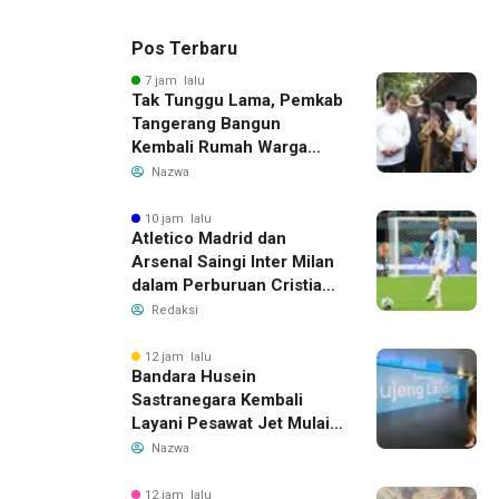
Pos Terbaru
7 jam lalu
Tak Tunggu Lama, Pemkab
Tangerang Bangun
Kembali Rumah Warga
yang Roboh Akibat Puting
Nazwa
Beliung
10 jam lalu
Atletico Madrid dan
Arsenal Saingi Inter Milan
dalam Perburuan Cristian
Romero, Transfer Bek
Redaksi
Tottenham Memanas
12 jam lalu
Bandara Husein
Sastranegara Kembali
Layani Pesawat Jet Mulai
14 Agustus 2026, Garuda
Nazwa
Indonesia Buka Rute
Bandung-Denpasar
12 jam lalu