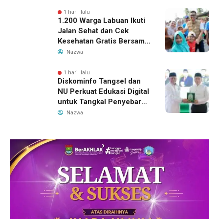
Teater Terbaik
1 hari lalu
1.200 Warga Labuan Ikuti
Jalan Sehat dan Cek
Kesehatan Gratis Bersama
Gubernur Banten
Nazwa
1 hari lalu
Diskominfo Tangsel dan
NU Perkuat Edukasi Digital
untuk Tangkal Penyebaran
Hoaks
Nazwa