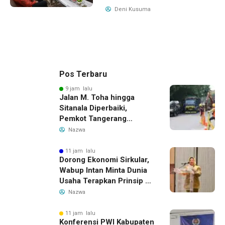
Deni Kusuma
Pos Terbaru
9 jam lalu
Jalan M. Toha hingga
Sitanala Diperbaiki,
Pemkot Tangerang
Siapkan Rekayasa Lalu
Nazwa
Lintas
11 jam lalu
Dorong Ekonomi Sirkular,
Wabup Intan Minta Dunia
Usaha Terapkan Prinsip 3R
dalam Pengelolaan Limbah
Nazwa
11 jam lalu
Konferensi PWI Kabupaten