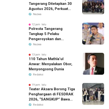
Tangerang Ditetapkan 30
Agustus 2026, Perkuat
Demokrasi dan Soliditas
Nazwa
12 jam lalu
Polresta Tangerang
Tangkap 5 Pelaku
Pengeroyokan dan
Kekerasan Seksual di
Nazwa
Panongan
13 jam lalu
110 Tahun Mathla’ul
Anwar: Menyalakan Obor,
Menyongsong Dunia
Redaksi
19 jam lalu
Teater Aksara Borong Tiga
Penghargaan di FESDRAK
2026, “SANGKUP” Bawa
Pulang Juara 2 Grup
Redaksi