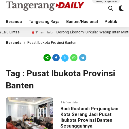
Selasa, 11 Agu 2026
Beranda
Tangerang Raya
Banten/Nasional
Politik
Pe
 Lintas
Dorong Ekonomi Sirkular, Wabup Intan Minta Du
11 jam lalu
Beranda
Pusat Ibukota Provinsi Banten
Tag : Pusat Ibukota Provinsi
Banten
1 tahun lalu
Budi Rustandi Perjuangkan
Kota Serang Jadi Pusat
Ibukota Provinsi Banten
Sesungguhnya