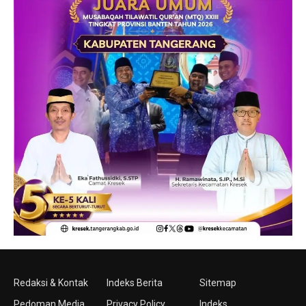
Redaksi & Kontak
Indeks Berita
Sitemap
Pedoman Media
Privacy Policy
Indeks