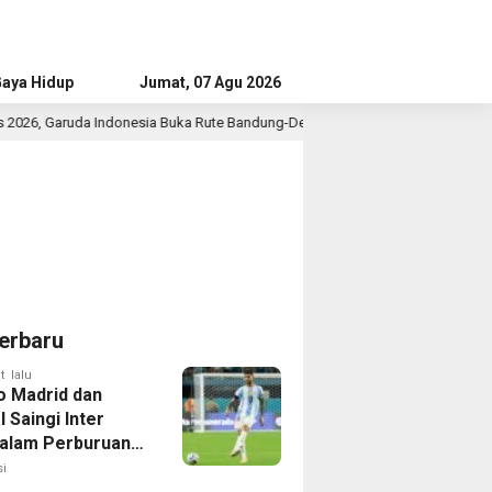
aya Hidup
Advertorial
Jumat, 07 Agu 2026
esia Buka Rute Bandung-Denpasar
Bupati Tangerang Dialo
2 jam lalu
erbaru
t lalu
co Madrid dan
 Saingi Inter
dalam Perburuan
an Romero,
i
er Bek Tottenham