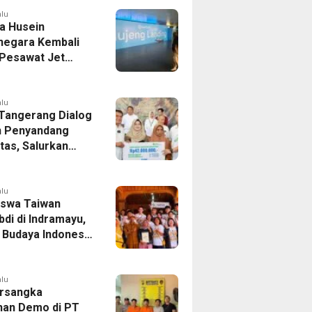
as
alu
a Husein
negara Kembali
 Pesawat Jet
14 Agustus 2026,
 Indonesia Buka
andung-Denpasar
alu
 Tangerang Dialog
 Penyandang
itas, Salurkan
n dan Tampung
si
alu
swa Taiwan
di di Indramayu,
r Budaya Indonesia
ukasi Pekerja
alu
rsangka
han Demo di PT