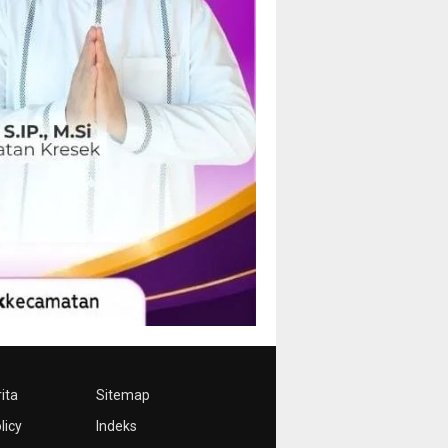
ita
Sitemap
licy
Indeks