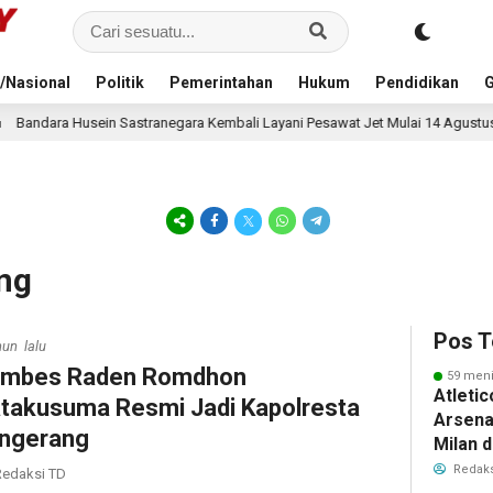
/Nasional
Politik
Pemerintahan
Hukum
Pendidikan
G
tranegara Kembali Layani Pesawat Jet Mulai 14 Agustus 2026, Garuda Indon
ng
Pos T
hun lalu
mbes Raden Romdhon
59 meni
Atleti
takusuma Resmi Jadi Kapolresta
Arsenal
ngerang
Milan 
Cristi
Redaks
edaksi TD
Transf