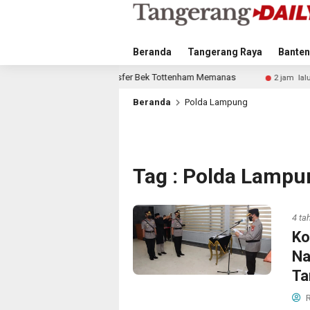
Beranda
Tangerang Raya
Banten
mero, Transfer Bek Tottenham Memanas
Bandara Husein Sas
2 jam lalu
Beranda
Polda Lampung
Tag : Polda Lampu
4 ta
Ko
Na
Ta
R