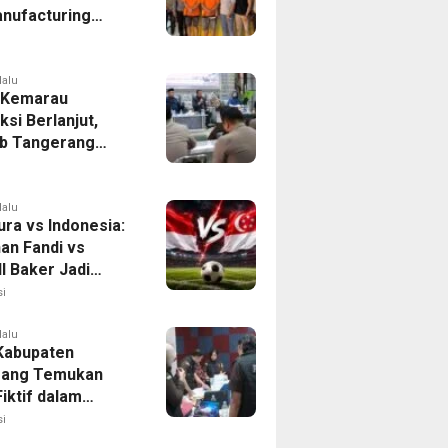
nufacturing
ia Ditahan, Polda
 Ungkap Motif
tan Pengelolaan
lalu
 Kemarau
ksi Berlanjut,
b Tangerang
n Langkah
asi Krisis Air
lalu
ura vs Indonesia:
han Fandi vs
l Baker Jadi
 di Piala AFF
i
lalu
 Kabupaten
rang Temukan
iktif dalam
ikan Dana BOP
i