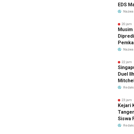
EDS Ma
Indones
Nazwa
Banten
Perebu
20 jam 
Musim
Limbah
Dipredi
Pemka
Siapka
Nazwa
Antisip
Bersih
22 jam 
Singap
Duel Il
Mitchel
Sorotan
Redaks
2026
23 jam 
Kejari
Tange
Siswa F
Penyid
Redaks
PKBM