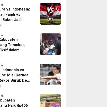
alu
ura vs Indonesia:
han Fandi vs
l Baker Jadi
 di Piala AFF
i
alu
 Kabupaten
rang Temukan
iktif dalam
ikan Dana BOP
i
alu
 Indonesia vs
ura: Misi Garuda
 Rekor Buruk Demi
emifinal Piala AFF
i
alu
bupaten
ang Naik Rp466