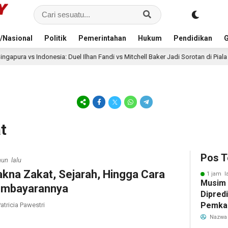
/Nasional
Politik
Pemerintahan
Hukum
Pendidikan
G
a: Duel Ilhan Fandi vs Mitchell Baker Jadi Sorotan di Piala AFF 2026
4
t
Pos T
hun lalu
kna Zakat, Sejarah, Hingga Cara
1 jam l
Musim
mbayarannya
Dipredi
Pemka
atricia Pawestri
Siapka
Nazwa
Antisip