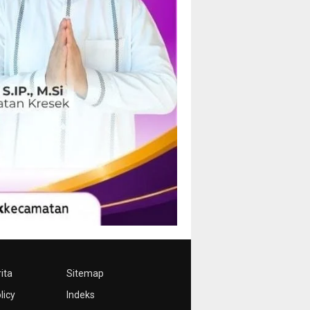
ita
Sitemap
licy
Indeks