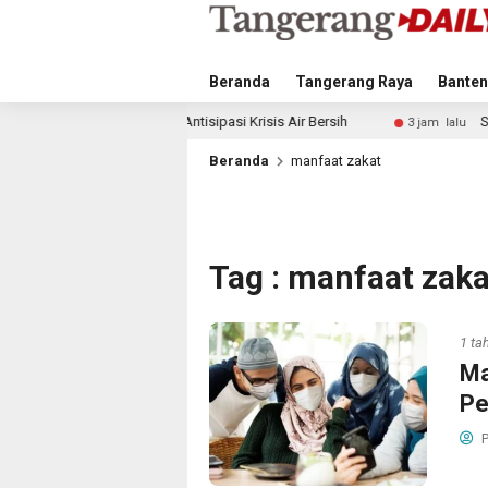
Beranda
Tangerang Raya
Banten
ngkah Antisipasi Krisis Air Bersih
Singapura vs Indonesi
3 jam lalu
Beranda
manfaat zakat
Tag : manfaat zaka
1 ta
Ma
Pe
P