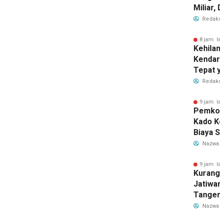
Miliar
Perub
Redaks
2026
8 jam l
Kehila
Kendar
Tepat 
Dilaku
Redaks
9 jam l
Pemkot
Kado K
Biaya 
Air Be
Nazwa
Jadi R
9 jam l
Kurang
Jatiwa
Tanger
TPS3R 
Nazwa