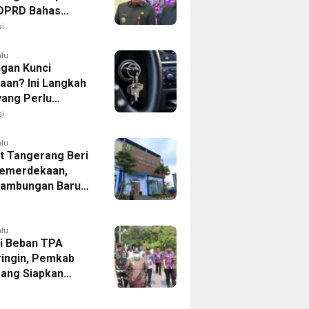
, DPRD Bahas
ahan KUA-PPAS
i
alu
ngan Kunci
aan? Ini Langkah
yang Perlu
kan
i
alu
 Tangerang Beri
emerdekaan,
Sambungan Baru
rsih Dipangkas
p237 Ribu
alu
i Beban TPA
ringin, Pemkab
ang Siapkan
Baru di Tigaraksa