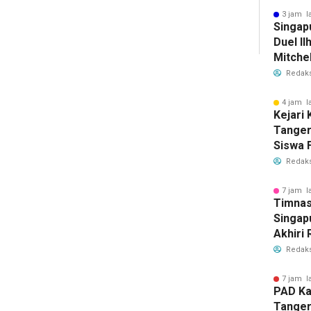
Bersih
3 jam l
Singap
Duel Il
Mitchel
Sorotan
Redaks
2026
4 jam l
Kejari
Tange
Siswa F
Penyid
Redaks
PKBM
7 jam l
Timnas
Singap
Akhiri
Tiket S
Redaks
2026
7 jam l
PAD Ka
Tanger