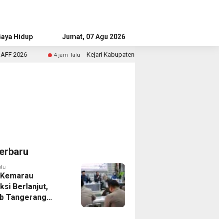
aya Hidup
Advertorial
Jumat, 07 Agu 2026
Kejari Kabupaten Tangerang Temukan Siswa Fiktif dalam Penyidi
 jam lalu
erbaru
alu
 Kemarau
ksi Berlanjut,
b Tangerang
n Langkah
asi Krisis Air