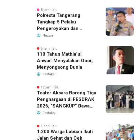
5 jam lalu
Polresta Tangerang
Tangkap 5 Pelaku
Pengeroyokan dan
Kekerasan Seksual di
Nazwa
Panongan
6 jam lalu
110 Tahun Mathla’ul
Anwar: Menyalakan Obor,
Menyongsong Dunia
Redaksi
12 jam lalu
Teater Aksara Borong Tiga
Penghargaan di FESDRAK
2026, “SANGKUP” Bawa
Pulang Juara 2 Grup
Redaksi
Teater Terbaik
1 hari lalu
1.200 Warga Labuan Ikuti
Jalan Sehat dan Cek