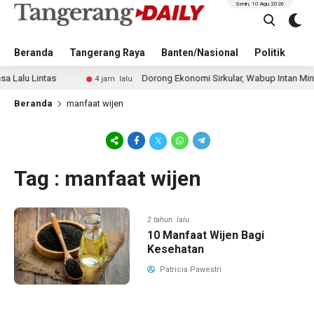
Senin, 10 Agu 2026
Beranda
Tangerang Raya
Banten/Nasional
Politik
Pe
u Lintas
Dorong Ekonomi Sirkular, Wabup Intan Minta Du
4 jam lalu
Beranda
manfaat wijen
Tag : manfaat wijen
2 tahun lalu
10 Manfaat Wijen Bagi
Kesehatan
Patricia Pawestri