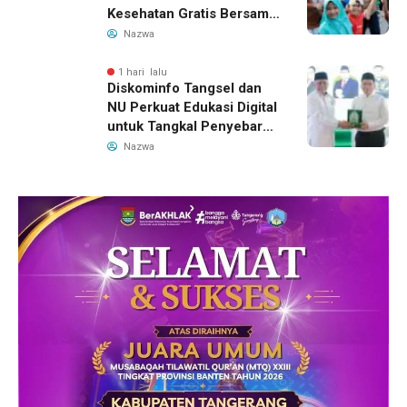
Kesehatan Gratis Bersama
Gubernur Banten
Nazwa
1 hari lalu
Diskominfo Tangsel dan
NU Perkuat Edukasi Digital
untuk Tangkal Penyebaran
Hoaks
Nazwa