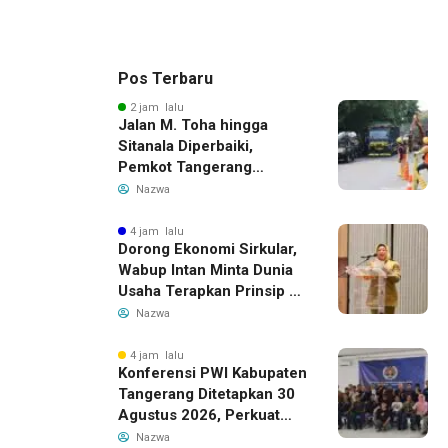
Pos Terbaru
2 jam lalu
Jalan M. Toha hingga
Sitanala Diperbaiki,
Pemkot Tangerang
Siapkan Rekayasa Lalu
Nazwa
Lintas
4 jam lalu
Dorong Ekonomi Sirkular,
Wabup Intan Minta Dunia
Usaha Terapkan Prinsip 3R
dalam Pengelolaan Limbah
Nazwa
4 jam lalu
Konferensi PWI Kabupaten
Tangerang Ditetapkan 30
Agustus 2026, Perkuat
Demokrasi dan Soliditas
Nazwa