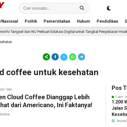
/Nasional
Politik
Pemerintahan
Hukum
Pendidikan
G
 NU Perkuat Edukasi Digital untuk Tangkal Penyebaran Hoaks
9 jam l
sehatan
ud coffee untuk kesehatan
Pos T
hun lalu
en Cloud Coffee Dianggap Lebih
1 jam l
1.200 
hat dari Americano, Ini Faktanya!
Jalan 
Keseha
azwa
Bersam
Nazwa
Banten