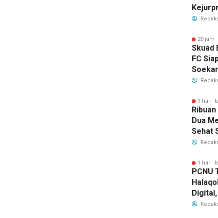
Kejurp
2026, R
Redaks
20 jam 
Skuad 
FC Sia
Soekar
Bawa M
Redaks
Nama 
1 hari l
Ribuan
Dua Me
Sehat 
RI
Redaks
1 hari l
PCNU T
Halaqo
Digita
Depan 
Redaks