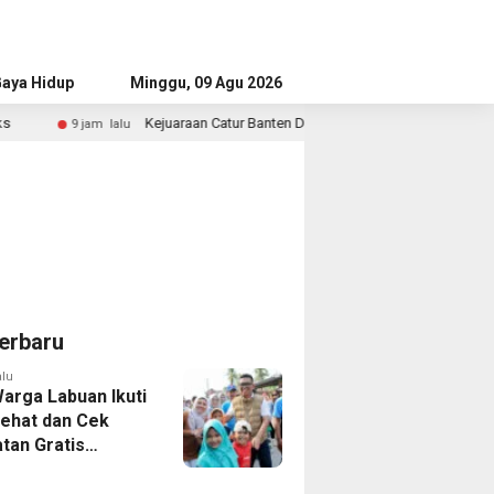
aya Hidup
Advertorial
Minggu, 09 Agu 2026
Kejuaraan Catur Banten Diikuti Ratusan Atlet, Wagub Tekankan Pembinaan
alu
erbaru
alu
Warga Labuan Ikuti
Sehat dan Cek
tan Gratis
a Gubernur