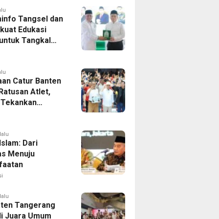
alu
info Tangsel dan
kuat Edukasi
 untuk Tangkal
aran Hoaks
alu
aan Catur Banten
 Ratusan Atlet,
 Tekankan
aan Dini
lalu
 Islam: Dari
tas Menuju
faatan
i
lalu
ten Tangerang
i Juara Umum