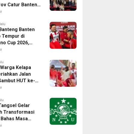
rov Catur Banten
aih 24 Medali
i
lalu
Banteng Banten
p Tempur di
no Cup 2026,
isi Harumkan
i
Banten
alu
 Warga Kelapa
riahkan Jalan
Sambut HUT ke-81
i
alu
angsel Gelar
h Transformasi
l, Bahas Masa
NU di Era Disrupsi
i