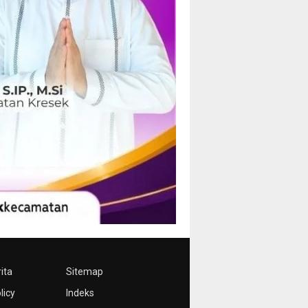
ita
Sitemap
licy
Indeks