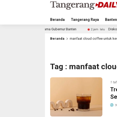
Beranda
Tangerang Raya
Banten
 Gratis Bersama Gubernur Banten
Diskominfo Tangsel dan
2 jam lalu
Beranda
manfaat cloud coffee untuk ke
Tag : manfaat clo
1 ta
Tr
Se
N