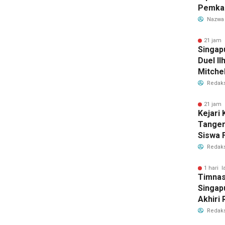
Pemka
Siapka
Nazwa
Antisip
Bersih
21 jam 
Singap
Duel Il
Mitchel
Sorotan
Redaks
2026
21 jam 
Kejari
Tange
Siswa F
Penyid
Redaks
PKBM
1 hari l
Timnas
Singap
Akhiri
Tiket S
Redaks
2026