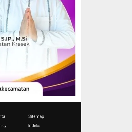
ita
Sitemap
licy
Indeks