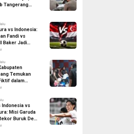
b Tangerang
n Langkah
asi Krisis Air
lalu
ura vs Indonesia:
han Fandi vs
l Baker Jadi
 di Piala AFF
i
lalu
 Kabupaten
rang Temukan
iktif dalam
ikan Dana BOP
i
alu
 Indonesia vs
ura: Misi Garuda
 Rekor Buruk Demi
emifinal Piala AFF
i