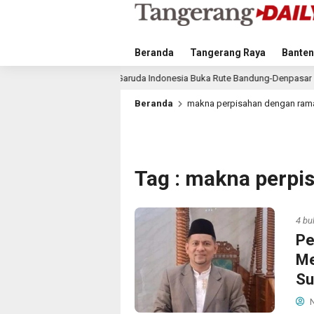
Beranda
Tangerang Raya
Banten
us 2026, Garuda Indonesia Buka Rute Bandung-Denpasar
B
1 jam lalu
Beranda
makna perpisahan dengan ra
Tag : makna perp
4 bu
Pe
Me
Su
N