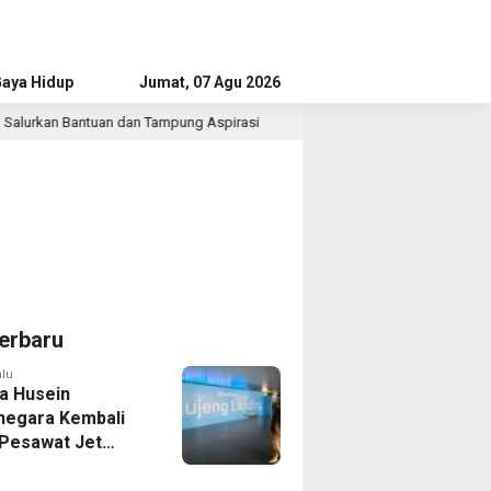
aya Hidup
Advertorial
Jumat, 07 Agu 2026
an Tampung Aspirasi
Mahasiswa Taiwan Mengabdi di Indra
2 jam lalu
erbaru
alu
a Husein
negara Kembali
 Pesawat Jet
14 Agustus 2026,
 Indonesia Buka