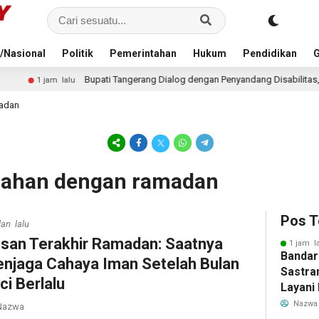
/Nasional
Politik
Pemerintahan
Hukum
Pendidikan
G
upati Tangerang Dialog dengan Penyandang Disabilitas, Salurkan Bantuan d
madan
isahan dengan ramadan
Pos T
lan lalu
san Terakhir Ramadan: Saatnya
1 jam l
Bandar
njaga Cahaya Iman Setelah Bulan
Sastra
ci Berlalu
Layani
Mulai 
Nazwa
azwa
Garuda