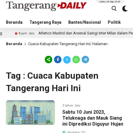
Sabtu, 08 Agu 2026
Beranda
Tangerang Raya
Banten/Nasional
Politik
Pe
Atletico Madrid dan Arsenal Saingi Inter Milan dalam Perburuan 
8 jam lalu
Beranda
Cuaca Kabupaten Tangerang Hari Ini
/ Halaman :
Tag : Cuaca Kabupaten
Tangerang Hari Ini
3 tahun lalu
Sabtu 10 Juni 2023,
Teluknaga dan Mauk Siang
ini Diprediksi Diguyur Hujan
Redaksi TD