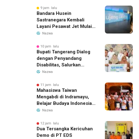
Tottenham Memanas
9 jam lalu
Bandara Husein
Sastranegara Kembali
Layani Pesawat Jet Mulai
14 Agustus 2026, Garuda
Nazwa
Indonesia Buka Rute
Bandung-Denpasar
10 jam lalu
Bupati Tangerang Dialog
dengan Penyandang
Disabilitas, Salurkan
Bantuan dan Tampung
Nazwa
Aspirasi
11 jam lalu
Mahasiswa Taiwan
Mengabdi di Indramayu,
Belajar Budaya Indonesia
dan Edukasi Pekerja
Nazwa
Migran
12 jam lalu
Dua Tersangka Kericuhan
Demo di PT EDS