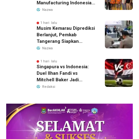
Manufacturing Indonesia
Ditahan, Polda Banten
Nazwa
Ungkap Motif Perebutan
Pengelolaan Limbah
1 hari lalu
Musim Kemarau Diprediksi
Berlanjut, Pemkab
Tangerang Siapkan
Langkah Antisipasi Krisis
Nazwa
Air Bersih
1 hari lalu
Singapura vs Indonesia:
Duel Ilhan Fandi vs
Mitchell Baker Jadi
Sorotan di Piala AFF 2026
Redaksi