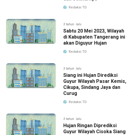
Redaksi TD
3 tahun lalu
Sabtu 20 Mei 2023, Wilayah
di Kabupaten Tangerang ini
akan Diguyur Hujan
Redaksi TD
3 tahun lalu
Siang ini Hujan Dirediksi
Guyur Wilayah Pasar Kemis,
Cikupa, Sindang Jaya dan
Curug
Redaksi TD
3 tahun lalu
Hujan Ringan Diprediksi
Guyur Wilayah Cisoka Siang