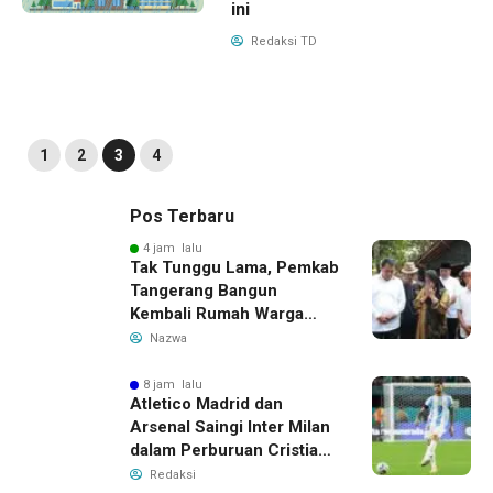
ini
Redaksi TD
1
2
3
4
Pos Terbaru
4 jam lalu
Tak Tunggu Lama, Pemkab
Tangerang Bangun
Kembali Rumah Warga
yang Roboh Akibat Puting
Nazwa
Beliung
8 jam lalu
Atletico Madrid dan
Arsenal Saingi Inter Milan
dalam Perburuan Cristian
Romero, Transfer Bek
Redaksi