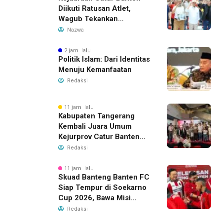
Diikuti Ratusan Atlet,
Wagub Tekankan
Pembinaan Dini
Nazwa
2 jam lalu
Politik Islam: Dari Identitas
Menuju Kemanfaatan
Redaksi
11 jam lalu
Kabupaten Tangerang
Kembali Juara Umum
Kejurprov Catur Banten
2026, Raih 24 Medali
Redaksi
11 jam lalu
Skuad Banteng Banten FC
Siap Tempur di Soekarno
Cup 2026, Bawa Misi
Harumkan Nama Banten
Redaksi