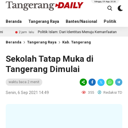
Minggu, 09 Agu 2026
Beranda
Tangerang Raya
Banten/Nasional
Politik
Pe
Politik Islam: Dari Identitas Menuju Kemanfaatan
2 jam lalu
11 jam 
Beranda
Tangerang Raya
Kab. Tangerang
Sekolah Tatap Muka di
Tangerang Dimulai
waktu baca 2 menit
Senin, 6 Sep 2021 14:49
355
Redaksi TD