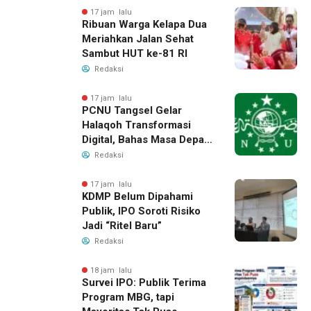
17 jam lalu
Ribuan Warga Kelapa Dua
Meriahkan Jalan Sehat
Sambut HUT ke-81 RI
Redaksi
17 jam lalu
PCNU Tangsel Gelar
Halaqoh Transformasi
Digital, Bahas Masa Depan
NU di Era Disrupsi
Redaksi
17 jam lalu
KDMP Belum Dipahami
Publik, IPO Soroti Risiko
Jadi “Ritel Baru”
Redaksi
18 jam lalu
Survei IPO: Publik Terima
Program MBG, tapi