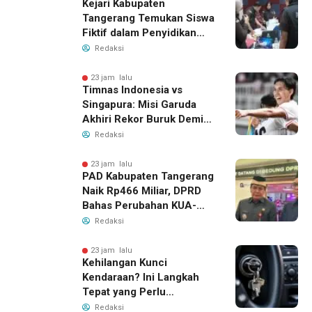
Kejari Kabupaten
Tangerang Temukan Siswa
Fiktif dalam Penyidikan
Dana BOP PKBM
Redaksi
23 jam lalu
Timnas Indonesia vs
Singapura: Misi Garuda
Akhiri Rekor Buruk Demi
Tiket Semifinal Piala AFF
Redaksi
2026
23 jam lalu
PAD Kabupaten Tangerang
Naik Rp466 Miliar, DPRD
Bahas Perubahan KUA-
PPAS 2026
Redaksi
23 jam lalu
Kehilangan Kunci
Kendaraan? Ini Langkah
Tepat yang Perlu
Dilakukan
Redaksi