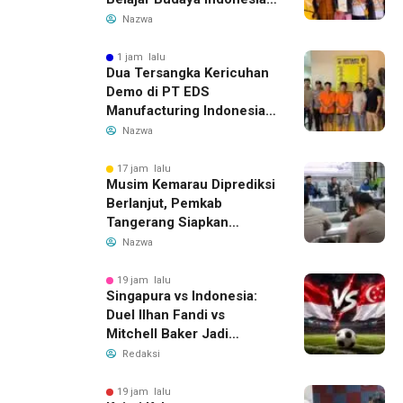
dan Edukasi Pekerja
Nazwa
Migran
1 jam lalu
Dua Tersangka Kericuhan
Demo di PT EDS
Manufacturing Indonesia
Ditahan, Polda Banten
Nazwa
Ungkap Motif Perebutan
Pengelolaan Limbah
17 jam lalu
Musim Kemarau Diprediksi
Berlanjut, Pemkab
Tangerang Siapkan
Langkah Antisipasi Krisis
Nazwa
Air Bersih
19 jam lalu
Singapura vs Indonesia:
Duel Ilhan Fandi vs
Mitchell Baker Jadi
Sorotan di Piala AFF 2026
Redaksi
19 jam lalu