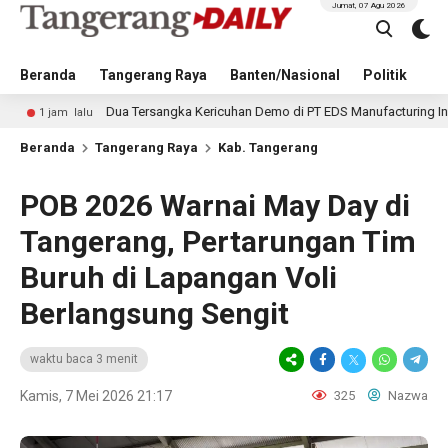
Jumat, 07 Agu 2026
Beranda
Tangerang Raya
Banten/Nasional
Politik
Pe
Dua Tersangka Kericuhan Demo di PT EDS Manufacturing Indonesia Dita
alu
Beranda
Tangerang Raya
Kab. Tangerang
POB 2026 Warnai May Day di
Tangerang, Pertarungan Tim
Buruh di Lapangan Voli
Berlangsung Sengit
waktu baca 3 menit
Kamis, 7 Mei 2026 21:17
325
Nazwa