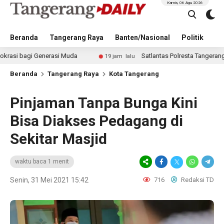
Kamis, 06 Agu 2026
Beranda
Tangerang Raya
Banten/Nasional
Politik
Pe
i Generasi Muda
Satlantas Polresta Tangerang Edukasi 
19 jam lalu
Beranda
Tangerang Raya
Kota Tangerang
Pinjaman Tanpa Bunga Kini
Bisa Diakses Pedagang di
Sekitar Masjid
waktu baca 1 menit
Senin, 31 Mei 2021 15:42
716
Redaksi TD