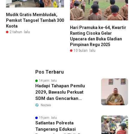
Mudik Gratis Membludak,
Pemkot Tangsel Tambah 300
Kuota
Hari Pramuka ke-64, Kwartir
2 tahun lalu
Ranting Cisoka Gelar
Upacara dan Buka Gladian
Pimpinan Regu 2025
10 bulan lalu
Pos Terbaru
14 jam lalu
Hadapi Tahapan Pemilu
2029, Bawaslu Perkuat
SDM dan Gencarkan
Pendidikan Demokrasi
Nazwa
bagi Generasi Muda
19 jam lalu
Satlantas Polresta
Tangerang Edukasi