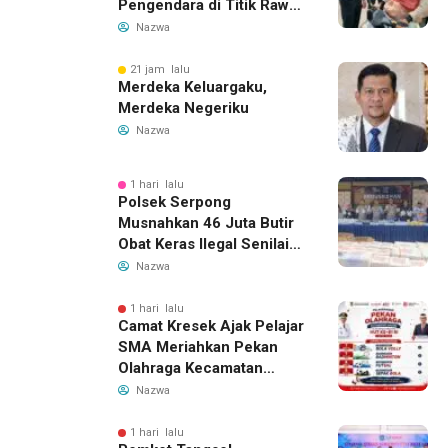
Pengendara di Titik Rawan
Kecelakaan Lewat
Nazwa
Program Si Caka
21 jam lalu
Merdeka Keluargaku,
Merdeka Negeriku
Nazwa
1 hari lalu
Polsek Serpong
Musnahkan 46 Juta Butir
Obat Keras Ilegal Senilai
Rp230 Miliar
Nazwa
1 hari lalu
Camat Kresek Ajak Pelajar
SMA Meriahkan Pekan
Olahraga Kecamatan
Kresek 2026
Nazwa
1 hari lalu