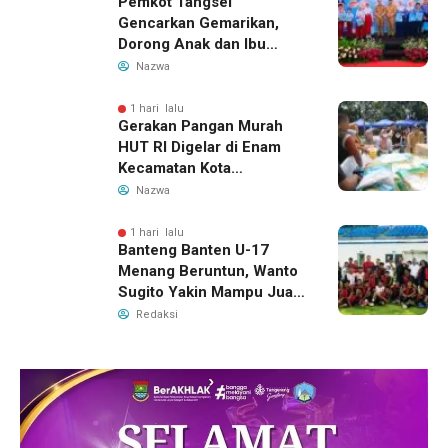
Pemkot Tangsel
Gencarkan Gemarikan,
Dorong Anak dan Ibu
Hamil Penuhi Protein
Nazwa
Hewani
1 hari lalu
Gerakan Pangan Murah
HUT RI Digelar di Enam
Kecamatan Kota
Tangerang, Catat
Nazwa
Jadwalnya
1 hari lalu
Banteng Banten U-17
Menang Beruntun, Wanto
Sugito Yakin Mampu Juara
Soekarno Cup 2026
Redaksi