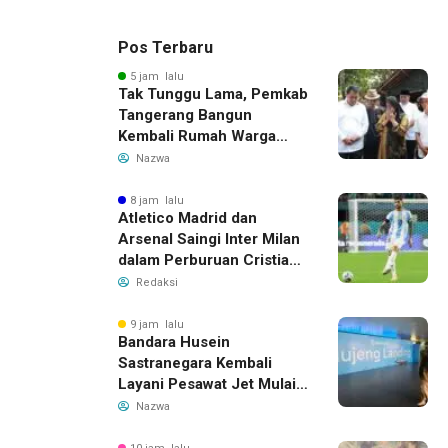
Pos Terbaru
5 jam lalu
Tak Tunggu Lama, Pemkab
Tangerang Bangun
Kembali Rumah Warga
yang Roboh Akibat Puting
Nazwa
Beliung
8 jam lalu
Atletico Madrid dan
Arsenal Saingi Inter Milan
dalam Perburuan Cristian
Romero, Transfer Bek
Redaksi
Tottenham Memanas
9 jam lalu
Bandara Husein
Sastranegara Kembali
Layani Pesawat Jet Mulai
14 Agustus 2026, Garuda
Nazwa
Indonesia Buka Rute
Bandung-Denpasar