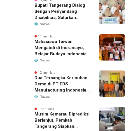
10 jam lalu
Bupati Tangerang Dialog
dengan Penyandang
Disabilitas, Salurkan
Bantuan dan Tampung
Nazwa
Aspirasi
11 jam lalu
Mahasiswa Taiwan
Mengabdi di Indramayu,
Belajar Budaya Indonesia
dan Edukasi Pekerja
Nazwa
Migran
12 jam lalu
Dua Tersangka Kericuhan
Demo di PT EDS
Manufacturing Indonesia
Ditahan, Polda Banten
Nazwa
Ungkap Motif Perebutan
Pengelolaan Limbah
1 hari lalu
Musim Kemarau Diprediksi
Berlanjut, Pemkab
Tangerang Siapkan