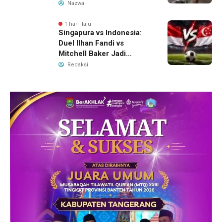
Langkah Antisipasi Krisis
Nazwa
Air Bersih
1 hari lalu
Singapura vs Indonesia:
Duel Ilhan Fandi vs
Mitchell Baker Jadi
Sorotan di Piala AFF 2026
Redaksi