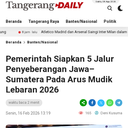
Sabtu, 08 Agu 2026
Beranda
Tangerang Raya
Banten/Nasional
Politik
Pe
Atletico Madrid dan Arsenal Saingi Inter Milan dalam Perburuan 
8 jam lalu
Beranda
Banten/Nasional
Pemerintah Siapkan 5 Jalur
Penyeberangan Jawa–
Sumatera Pada Arus Mudik
Lebaran 2026
waktu baca 2 menit
Senin, 16 Feb 2026 13:19
165
Deni Kusuma