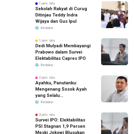
1 jam lalu
Sekolah Rakyat di Curug
Ditinjau Teddy Indra
Wijaya dan Gus Ipul
Redaksi
1 jam lalu
Dedi Mulyadi Membayangi
Prabowo dalam Survei
Elektabilitas Capres IPO
Redaksi
2 jam lalu
Ayahku, Panutanku:
Mengenang Sosok Ayah
yang Selalu
Membersamaiku
Redaksi
3 jam lalu
Survei IPO: Elektabilitas
PSI Stagnan 1,9 Persen
Meski Jokowi Blusukan