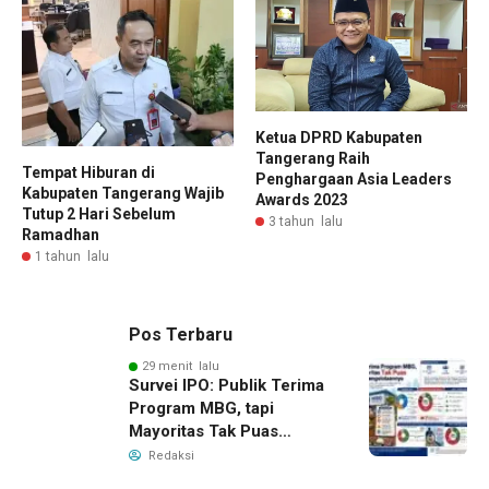
Ketua DPRD Kabupaten
Tangerang Raih
Tempat Hiburan di
Penghargaan Asia Leaders
Kabupaten Tangerang Wajib
Awards 2023
Tutup 2 Hari Sebelum
3 tahun lalu
Ramadhan
1 tahun lalu
Pos Terbaru
29 menit lalu
Survei IPO: Publik Terima
Program MBG, tapi
Mayoritas Tak Puas
dengan Pengelolaannya
Redaksi