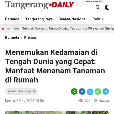
Sabtu, 08 Agu 2026
Beranda
Tangerang Raya
Banten/Nasional
Politik
Pe
Sekolah Rakyat di Curug Ditinjau Teddy Indra Wijaya dan Gus Ipul
1 
Beranda
Prisma
Menemukan Kedamaian di
Tengah Dunia yang Cepat:
Manfaat Menanam Tanaman
di Rumah
waktu baca 3 menit
Kamis, 6 Nov 2025 15:56
221
Nazwa