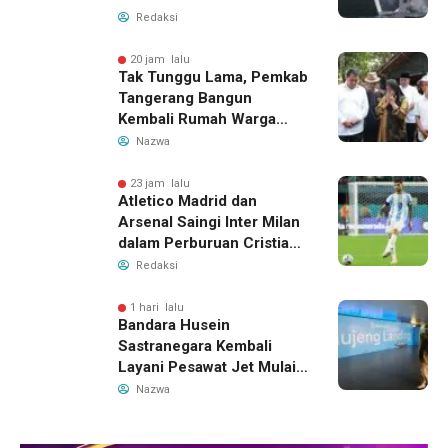
Redaksi
20 jam lalu
Tak Tunggu Lama, Pemkab
Tangerang Bangun
Kembali Rumah Warga
yang Roboh Akibat Puting
Nazwa
Beliung
23 jam lalu
Atletico Madrid dan
Arsenal Saingi Inter Milan
dalam Perburuan Cristian
Romero, Transfer Bek
Redaksi
Tottenham Memanas
1 hari lalu
Bandara Husein
Sastranegara Kembali
Layani Pesawat Jet Mulai
14 Agustus 2026, Garuda
Nazwa
Indonesia Buka Rute
Bandung-Denpasar