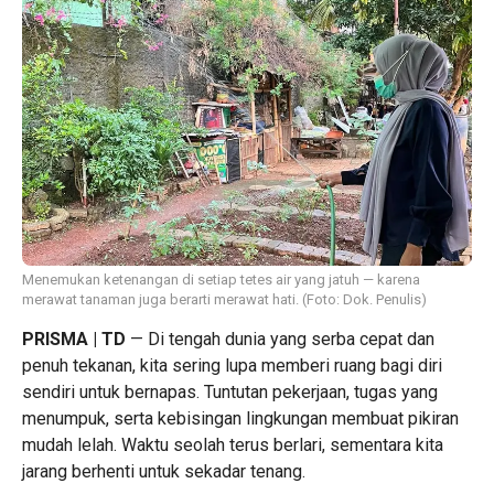
Menemukan ketenangan di setiap tetes air yang jatuh — karena
merawat tanaman juga berarti merawat hati. (Foto: Dok. Penulis)
PRISMA | TD
— Di tengah dunia yang serba cepat dan
penuh tekanan, kita sering lupa memberi ruang bagi diri
sendiri untuk bernapas. Tuntutan pekerjaan, tugas yang
menumpuk, serta kebisingan lingkungan membuat pikiran
mudah lelah. Waktu seolah terus berlari, sementara kita
jarang berhenti untuk sekadar tenang.