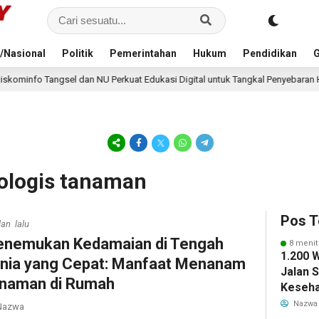
/Nasional
Politik
Pemerintahan
Hukum
Pendidikan
G
 dan NU Perkuat Edukasi Digital untuk Tangkal Penyebaran Hoaks
7 
kologis tanaman
Pos T
lan lalu
nemukan Kedamaian di Tengah
8 menit
1.200 
nia yang Cepat: Manfaat Menanam
Jalan 
naman di Rumah
Keseha
Bersam
Nazwa
azwa
Banten