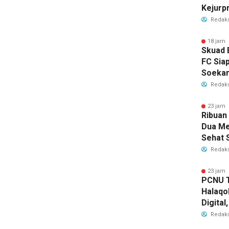
Kejurp
2026, R
Redaks
18 jam 
Skuad 
FC Sia
Soekar
Bawa M
Redaks
Nama 
23 jam 
Ribuan
Dua Me
Sehat 
RI
Redaks
23 jam 
PCNU T
Halaqo
Digita
Depan 
Redaks