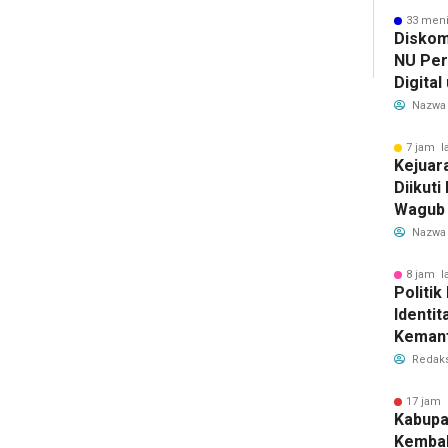
33 meni
Diskom
NU Per
Digital
Penyeb
Nazwa
7 jam l
Kejuar
Diikuti
Wagub
Pembin
Nazwa
8 jam l
Politik
Identi
Keman
Redaks
17 jam 
Kabupa
Kembal