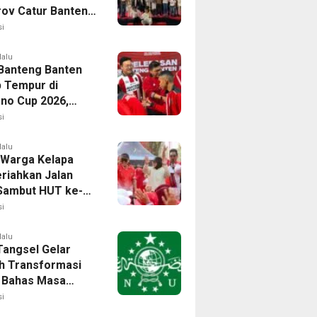
rov Catur Banten
aih 24 Medali
i
lalu
Banteng Banten
p Tempur di
no Cup 2026,
isi Harumkan
i
Banten
lalu
 Warga Kelapa
riahkan Jalan
Sambut HUT ke-81
i
lalu
angsel Gelar
h Transformasi
l, Bahas Masa
NU di Era Disrupsi
i