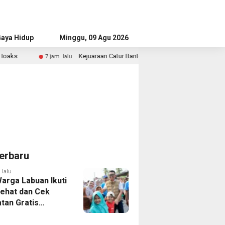
aya Hidup
Advertorial
Minggu, 09 Agu 2026
Kejuaraan Catur Banten Diikuti Ratusan Atlet, Wagub Tekankan Pemb
jam lalu
erbaru
 lalu
Warga Labuan Ikuti
Sehat dan Cek
tan Gratis
a Gubernur