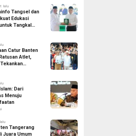
t lalu
info Tangsel dan
kuat Edukasi
 untuk Tangkal
aran Hoaks
alu
aan Catur Banten
 Ratusan Atlet,
 Tekankan
aan Dini
alu
 Islam: Dari
tas Menuju
faatan
i
lalu
ten Tangerang
i Juara Umum