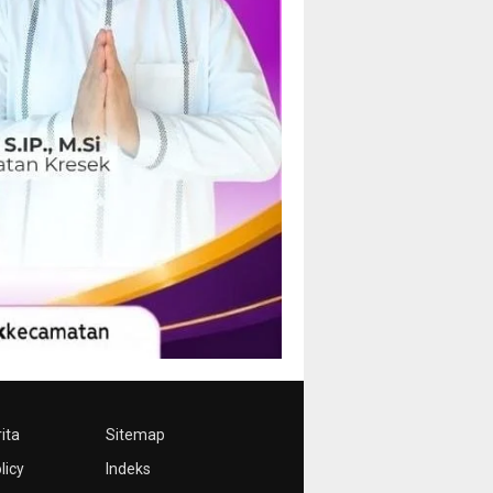
ita
Sitemap
licy
Indeks