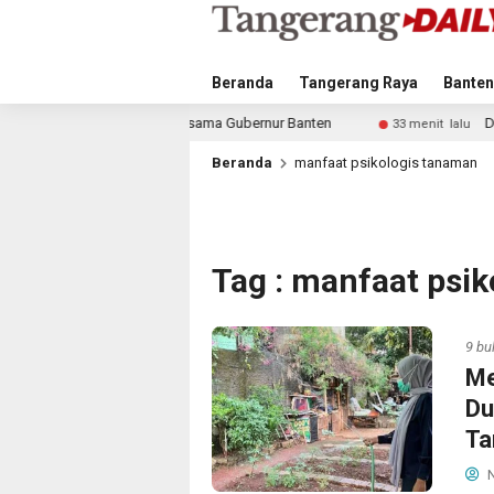
Beranda
Tangerang Raya
Banten
an Gratis Bersama Gubernur Banten
Diskominfo Tangsel
33 menit lalu
Beranda
manfaat psikologis tanaman
Tag : manfaat psi
9 bu
Me
Du
Ta
N