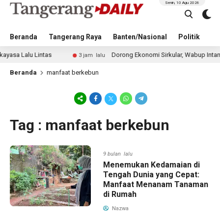
Senin, 10 Agu 2026
Beranda
Tangerang Raya
Banten/Nasional
Politik
Pe
a Lalu Lintas
Dorong Ekonomi Sirkular, Wabup Intan Mint
3 jam lalu
Beranda
manfaat berkebun
Tag : manfaat berkebun
9 bulan lalu
Menemukan Kedamaian di
Tengah Dunia yang Cepat:
Manfaat Menanam Tanaman
di Rumah
Nazwa