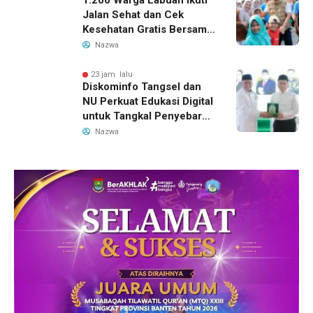
1.200 Warga Labuan Ikuti
Jalan Sehat dan Cek
Kesehatan Gratis Bersama
Gubernur Banten
Nazwa
23 jam lalu
Diskominfo Tangsel dan
NU Perkuat Edukasi Digital
untuk Tangkal Penyebaran
Hoaks
Nazwa