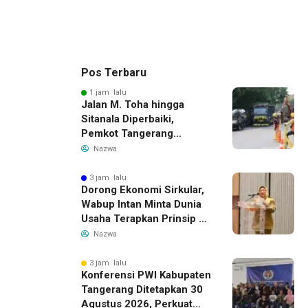
Pos Terbaru
1 jam lalu
Jalan M. Toha hingga
Sitanala Diperbaiki,
Pemkot Tangerang
Siapkan Rekayasa Lalu
Nazwa
Lintas
3 jam lalu
Dorong Ekonomi Sirkular,
Wabup Intan Minta Dunia
Usaha Terapkan Prinsip 3R
dalam Pengelolaan Limbah
Nazwa
3 jam lalu
Konferensi PWI Kabupaten
Tangerang Ditetapkan 30
Agustus 2026, Perkuat