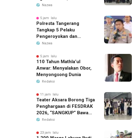
Demokrasi dan Soliditas
Nazwa
5 jam lalu
Polresta Tangerang
Tangkap 5 Pelaku
Pengeroyokan dan
Kekerasan Seksual di
Nazwa
Panongan
5 jam lalu
110 Tahun Mathla’ul
Anwar: Menyalakan Obor,
Menyongsong Dunia
Redaksi
11 jam lalu
Teater Aksara Borong Tiga
Penghargaan di FESDRAK
2026, “SANGKUP” Bawa
Pulang Juara 2 Grup
Redaksi
Teater Terbaik
23 jam lalu