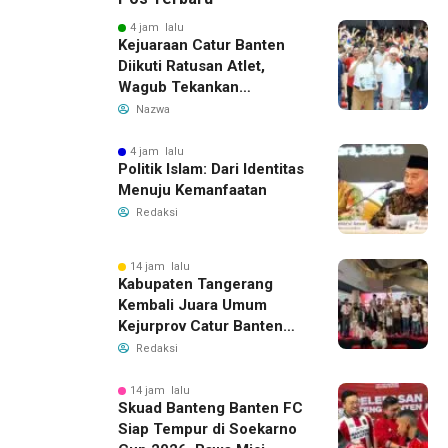
4 jam lalu
Kejuaraan Catur Banten
Diikuti Ratusan Atlet,
Wagub Tekankan
Pembinaan Dini
Nazwa
4 jam lalu
Politik Islam: Dari Identitas
Menuju Kemanfaatan
Redaksi
14 jam lalu
Kabupaten Tangerang
Kembali Juara Umum
Kejurprov Catur Banten
2026, Raih 24 Medali
Redaksi
14 jam lalu
Skuad Banteng Banten FC
Siap Tempur di Soekarno