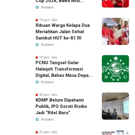
Cup 2026, Bawa Misi
Harumkan Nama Banten
Redaksi
19 jam lalu
Ribuan Warga Kelapa Dua
Meriahkan Jalan Sehat
Sambut HUT ke-81 RI
Redaksi
19 jam lalu
PCNU Tangsel Gelar
Halaqoh Transformasi
Digital, Bahas Masa Depan
NU di Era Disrupsi
Redaksi
20 jam lalu
KDMP Belum Dipahami
Publik, IPO Soroti Risiko
Jadi “Ritel Baru”
Redaksi
21 jam lalu