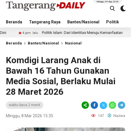
Minggu, 09 Agu 2026
Beranda
Tangerang Raya
Banten/Nasional
Politik
Pe
Politik Islam: Dari Identitas Menuju Kemanfaatan
4 jam lalu
14 jam
Beranda
Banten/Nasional
Nasional
Komdigi Larang Anak di
Bawah 16 Tahun Gunakan
Media Sosial, Berlaku Mulai
28 Maret 2026
waktu baca 2 menit
Minggu, 8 Mar 2026 15:35
147
Nazwa