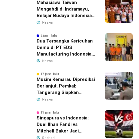
Mahasiswa Taiwan
Mengabdi di Indramayu,
Belajar Budaya Indonesia
dan Edukasi Pekerja
Nazwa
Migran
2 jam lalu
Dua Tersangka Kericuhan
Demo di PT EDS
Manufacturing Indonesia
Ditahan, Polda Banten
Nazwa
Ungkap Motif Perebutan
Pengelolaan Limbah
17 jam lalu
Musim Kemarau Diprediksi
Berlanjut, Pemkab
Tangerang Siapkan
Langkah Antisipasi Krisis
Nazwa
Air Bersih
19 jam lalu
Singapura vs Indonesia:
Duel Ilhan Fandi vs
Mitchell Baker Jadi
Sorotan di Piala AFF 2026
Redaksi