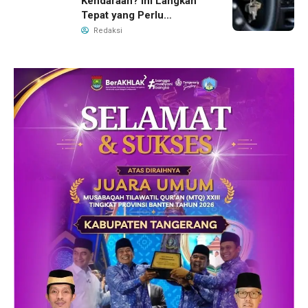
Kendaraan? Ini Langkah
Tepat yang Perlu
Dilakukan
Redaksi