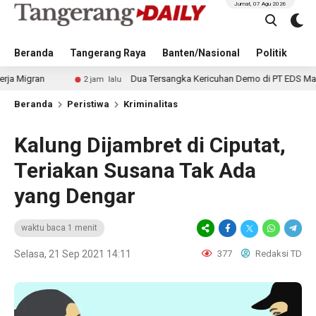
Jumat, 07 Agu 2026
Beranda
Tangerang Raya
Banten/Nasional
Politik
Pe
Dua Tersangka Kericuhan Demo di PT EDS Manufacturing 
2 jam lalu
Beranda
Peristiwa
Kriminalitas
Kalung Dijambret di Ciputat,
Teriakan Susana Tak Ada
yang Dengar
waktu baca 1 menit
Selasa, 21 Sep 2021 14:11
377
Redaksi TD