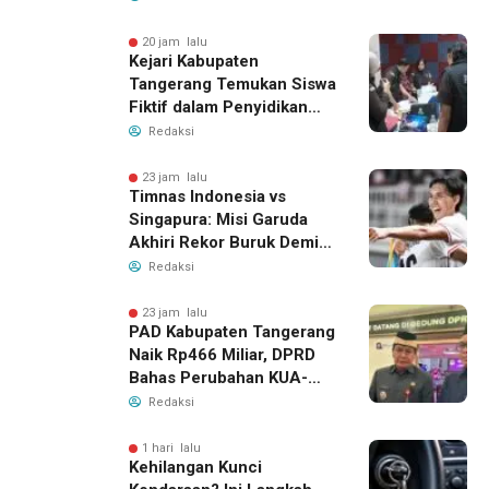
20 jam lalu
Kejari Kabupaten
Tangerang Temukan Siswa
Fiktif dalam Penyidikan
Dana BOP PKBM
Redaksi
23 jam lalu
Timnas Indonesia vs
Singapura: Misi Garuda
Akhiri Rekor Buruk Demi
Tiket Semifinal Piala AFF
Redaksi
2026
23 jam lalu
PAD Kabupaten Tangerang
Naik Rp466 Miliar, DPRD
Bahas Perubahan KUA-
PPAS 2026
Redaksi
1 hari lalu
Kehilangan Kunci