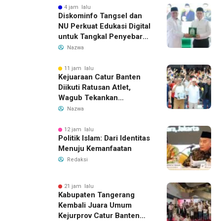
4 jam lalu
Diskominfo Tangsel dan
NU Perkuat Edukasi Digital
untuk Tangkal Penyebaran
Hoaks
Nazwa
11 jam lalu
Kejuaraan Catur Banten
Diikuti Ratusan Atlet,
Wagub Tekankan
Pembinaan Dini
Nazwa
12 jam lalu
Politik Islam: Dari Identitas
Menuju Kemanfaatan
Redaksi
21 jam lalu
Kabupaten Tangerang
Kembali Juara Umum
Kejurprov Catur Banten