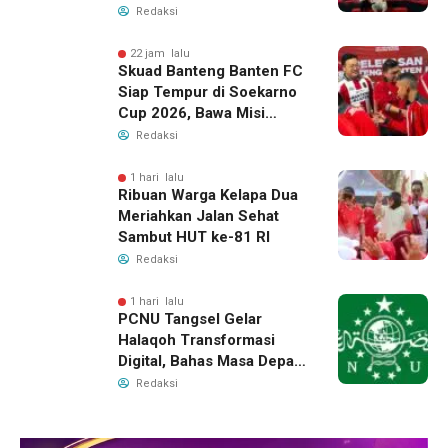
2026, Raih 24 Medali
Redaksi
22 jam lalu
Skuad Banteng Banten FC
Siap Tempur di Soekarno
Cup 2026, Bawa Misi
Harumkan Nama Banten
Redaksi
1 hari lalu
Ribuan Warga Kelapa Dua
Meriahkan Jalan Sehat
Sambut HUT ke-81 RI
Redaksi
1 hari lalu
PCNU Tangsel Gelar
Halaqoh Transformasi
Digital, Bahas Masa Depan
NU di Era Disrupsi
Redaksi