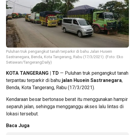
Puluhan truk pengangkut tanah terparkir di bahu Jalan Husein
Sastranegara, Benda, Kota Tangerang, Rabu (17/3/2021). (Foto: Eko
Setiawan/TangerangDaily)
KOTA TANGERANG | TD
— Puluhan truk pengangkut tanah
terpantau terparkir di bahu
jalan Husein Sastranegara
,
Benda, Kota Tangerang, Rabu (17/3/2021).
Kendaraan besar bertonase berat itu menggunakan hampir
separuh jalan, sehingga mengganggu akses lalu lintas di
lokasi tersebut.
Baca Juga