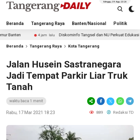
Minggu, 09 Agu 2026
Beranda
Tangerang Raya
Banten/Nasional
Politik
Pe
Diskominfo Tangsel dan NU Perkuat Edukasi Digital unt
4 jam lalu
Beranda
Tangerang Raya
Kota Tangerang
Jalan Husein Sastranegara
Jadi Tempat Parkir Liar Truk
Tanah
waktu baca 1 menit
Rabu, 17 Mar 2021 18:23
889
Redaksi TD